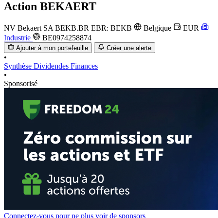
Action
BEKAERT
NV Bekaert SA
BEKB.BR
EBR: BEKB
Belgique
EUR
Industrie
BE0974258874
Ajouter à mon portefeuille
Créer une alerte
•
Synthèse
Dividendes
Finances
•
Sponsorisé
Connectez-vous pour ne plus voir de sponsors