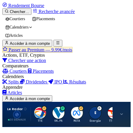
Rendement
Bourse
Recherche avancée
Chercher…
Courtiers
Placements
Calendriers
Articles
Accéder à mon compte
Passer au Premium —
9.99€/mois
Actions, ETF, Cryptos
Chercher une action
Comparateurs
Courtiers
Placements
Calendriers
Splits
Dividendes
IPO
Résultats
Apprendre
Articles
Accéder à mon compte
Le Radar
T
V
M
E
T
20 SIGNAUX
TTE
VK.PA
META
Energie
TTE.PA
RMS