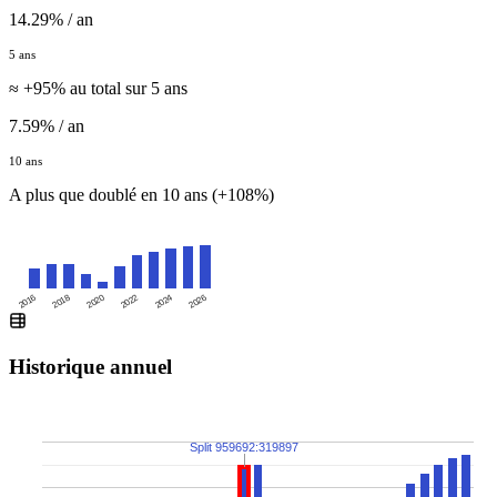
14.29% / an
5 ans
≈ +95% au total sur 5 ans
7.59% / an
10 ans
A plus que doublé en 10 ans (+108%)
2016
2020
2024
2018
2022
2026
Historique annuel
Split 959692:319897