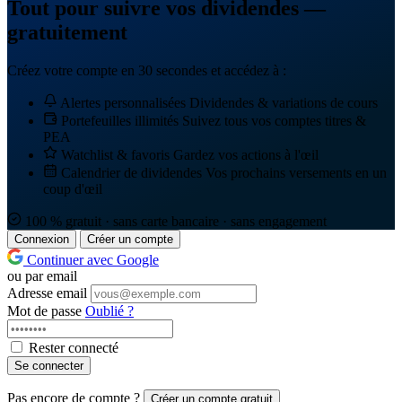
Tout pour suivre vos dividendes —
gratuitement
Créez votre compte en 30 secondes et accédez à :
Alertes personnalisées
Dividendes & variations de cours
Portefeuilles illimités
Suivez tous vos comptes titres &
PEA
Watchlist & favoris
Gardez vos actions à l'œil
Calendrier de dividendes
Vos prochains versements en un
coup d'œil
100 % gratuit · sans carte bancaire · sans engagement
Connexion
Créer un compte
Continuer avec Google
ou par email
Adresse email
Mot de passe
Oublié ?
Rester connecté
Se connecter
Pas encore de compte ?
Créer un compte gratuit