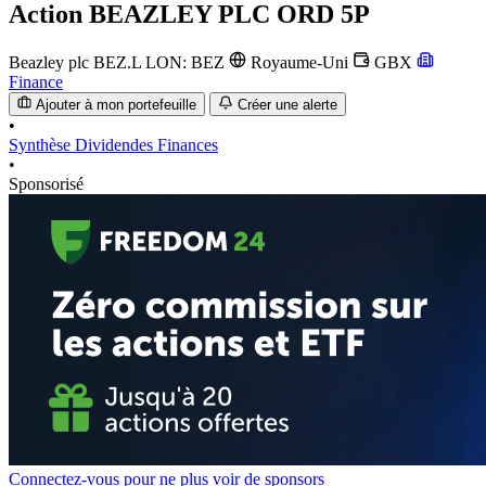
Action
BEAZLEY PLC ORD 5P
Beazley plc
BEZ.L
LON: BEZ
Royaume-Uni
GBX
Finance
Ajouter à mon portefeuille
Créer une alerte
•
Synthèse
Dividendes
Finances
•
Sponsorisé
Connectez-vous pour ne plus voir de sponsors