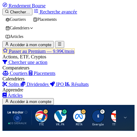
Rendement
Bourse
Recherche avancée
Chercher…
Courtiers
Placements
Calendriers
Articles
Accéder à mon compte
Passer au Premium —
9.99€/mois
Actions, ETF, Cryptos
Chercher une action
Comparateurs
Courtiers
Placements
Calendriers
Splits
Dividendes
IPO
Résultats
Apprendre
Articles
Accéder à mon compte
Le Radar
T
V
M
E
T
20 SIGNAUX
TTE
VK.PA
META
Energie
TTE.PA
RMS