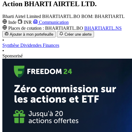
Action
BHARTI AIRTEL LTD.
Bharti Airtel Limited
BHARTIARTL.BO
BOM: BHARTIARTL
Inde
INR
Communication
Places de cotation :
BHARTIARTL.BO
BHARTIARTL.NS
Ajouter à mon portefeuille
Créer une alerte
•
Synthèse
Dividendes
Finances
•
Sponsorisé