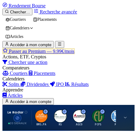
Rendement
Bourse
Recherche avancée
Chercher…
Courtiers
Placements
Calendriers
Articles
Accéder à mon compte
Passer au Premium —
9.99€/mois
Actions, ETF, Cryptos
Chercher une action
Comparateurs
Courtiers
Placements
Calendriers
Splits
Dividendes
IPO
Résultats
Apprendre
Articles
Accéder à mon compte
Le Radar
H
R
A
F
M
20 SIGNAUX
RMS.PA
RS
AGCO
FCFS
MCO
AI