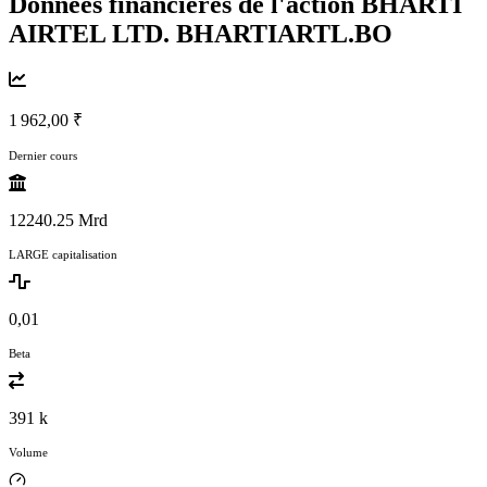
Données financières de l'action BHARTI
AIRTEL LTD.
BHARTIARTL.BO
1 962,00 ₹
Dernier cours
12240.25 Mrd
LARGE capitalisation
0,01
Beta
391 k
Volume