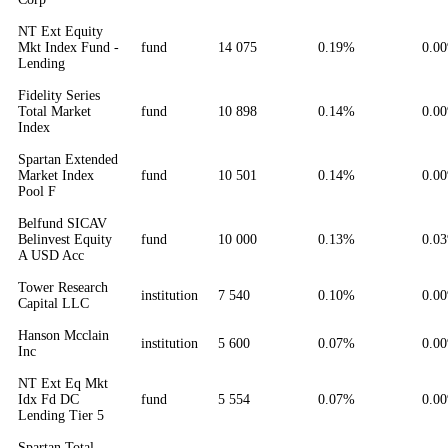
NT Ext Equity
Mkt Index Fund -
fund
14 075
0.19%
0.0
Lending
Fidelity Series
Total Market
fund
10 898
0.14%
0.0
Index
Spartan Extended
Market Index
fund
10 501
0.14%
0.0
Pool F
Belfund SICAV
Belinvest Equity
fund
10 000
0.13%
0.0
A USD Acc
Tower Research
institution
7 540
0.10%
0.0
Capital LLC
Hanson Mcclain
institution
5 600
0.07%
0.0
Inc
NT Ext Eq Mkt
Idx Fd DC
fund
5 554
0.07%
0.0
Lending Tier 5
Spartan Total