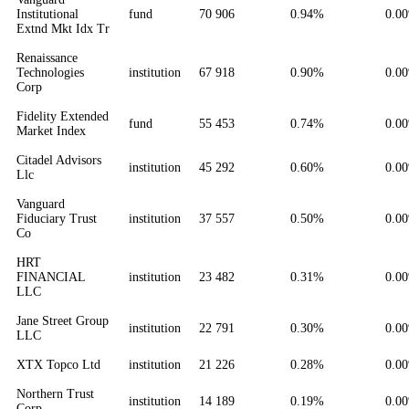
Institutional
fund
70 906
0.94%
0.0
Extnd Mkt Idx Tr
Renaissance
Technologies
institution
67 918
0.90%
0.0
Corp
Fidelity Extended
fund
55 453
0.74%
0.0
Market Index
Citadel Advisors
institution
45 292
0.60%
0.0
Llc
Vanguard
Fiduciary Trust
institution
37 557
0.50%
0.0
Co
HRT
FINANCIAL
institution
23 482
0.31%
0.0
LLC
Jane Street Group
institution
22 791
0.30%
0.0
LLC
XTX Topco Ltd
institution
21 226
0.28%
0.0
Northern Trust
institution
14 189
0.19%
0.0
Corp