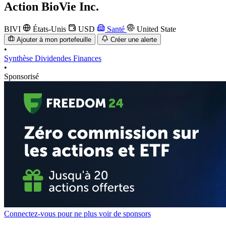
Action
BioVie Inc.
BIVI
États-Unis
USD
Santé
United State
Ajouter à mon portefeuille
Créer une alerte
•
Synthèse
Dividendes
Finances
•
Sponsorisé
Connectez-vous pour ne plus voir de sponsors