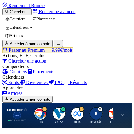
Rendement
Bourse
Recherche avancée
Chercher…
Courtiers
Placements
Calendriers
Articles
Accéder à mon compte
Passer au Premium —
9.99€/mois
Actions, ETF, Cryptos
Chercher une action
Comparateurs
Courtiers
Placements
Calendriers
Splits
Dividendes
IPO
Résultats
Apprendre
Articles
Accéder à mon compte
Le Radar
T
V
M
E
T
20 SIGNAUX
TTE
VK.PA
META
Energie
TTE.PA
RMS