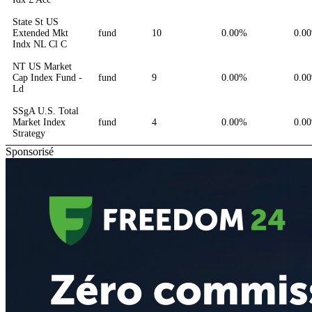
State St US
Extended Mkt
fund
10
0.00%
0.0
Indx NL Cl C
NT US Market
Cap Index Fund -
fund
9
0.00%
0.0
Ld
SSgA U.S. Total
Market Index
fund
4
0.00%
0.0
Strategy
Sponsorisé