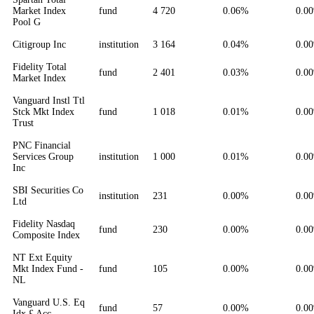
Market Index
fund
4 720
0.06%
0.0
Pool G
Citigroup Inc
institution
3 164
0.04%
0.0
Fidelity Total
fund
2 401
0.03%
0.0
Market Index
Vanguard Instl Ttl
Stck Mkt Index
fund
1 018
0.01%
0.0
Trust
PNC Financial
Services Group
institution
1 000
0.01%
0.0
Inc
SBI Securities Co
institution
231
0.00%
0.0
Ltd
Fidelity Nasdaq
fund
230
0.00%
0.0
Composite Index
NT Ext Equity
Mkt Index Fund -
fund
105
0.00%
0.0
NL
Vanguard U.S. Eq
fund
57
0.00%
0.0
Idx £ Acc