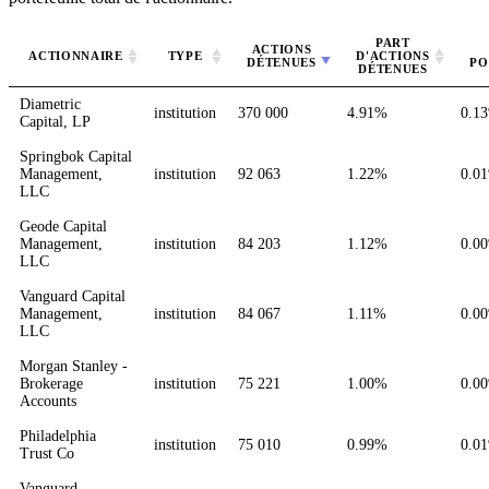
PART
ACTIONS
ACTIONNAIRE
TYPE
D'ACTIONS
DÉTENUES
PO
DÉTENUES
Diametric
institution
370 000
4.91%
0.1
Capital, LP
Springbok Capital
Management,
institution
92 063
1.22%
0.0
LLC
Geode Capital
Management,
institution
84 203
1.12%
0.0
LLC
Vanguard Capital
Management,
institution
84 067
1.11%
0.0
LLC
Morgan Stanley -
Brokerage
institution
75 221
1.00%
0.0
Accounts
Philadelphia
institution
75 010
0.99%
0.0
Trust Co
Vanguard