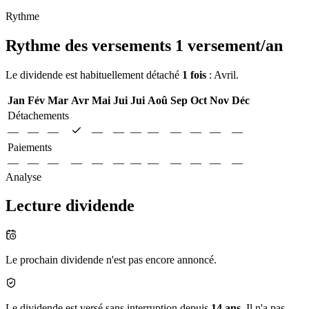
Rythme
Rythme des versements
1 versement/an
Le dividende est habituellement détaché
1 fois
: Avril.
Jan
Fév
Mar
Avr
Mai
Jui
Jui
Aoû
Sep
Oct
Nov
Déc
Détachements
—
—
—
—
—
—
—
—
—
—
—
Paiements
—
—
—
—
—
—
—
—
—
—
—
—
Analyse
Lecture dividende
Le prochain dividende n'est pas encore annoncé.
Le dividende est versé sans interruption depuis
14 ans
. Il n'a pas