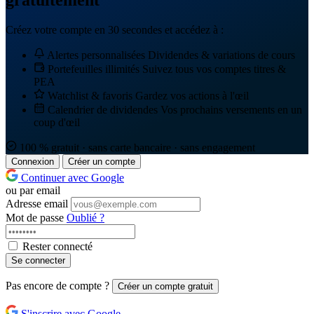
gratuitement
Créez votre compte en 30 secondes et accédez à :
Alertes personnalisées
Dividendes & variations de cours
Portefeuilles illimités
Suivez tous vos comptes titres &
PEA
Watchlist & favoris
Gardez vos actions à l'œil
Calendrier de dividendes
Vos prochains versements en un
coup d'œil
100 % gratuit · sans carte bancaire · sans engagement
Connexion
Créer un compte
Continuer avec Google
ou par email
Adresse email
Mot de passe
Oublié ?
Rester connecté
Se connecter
Pas encore de compte ?
Créer un compte gratuit
S'inscrire avec Google