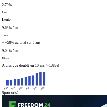
2.70%
1 an
Lente
9.63% / an
5 ans
≈ +58% au total sur 5 ans
9.04% / an
10 ans
A plus que doublé en 10 ans (+138%)
2016
2020
2024
2018
2022
2026
Sponsorisé