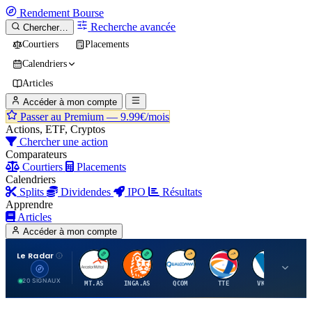
Rendement
Bourse
Recherche avancée
Chercher…
Courtiers
Placements
Calendriers
Articles
Accéder à mon compte
Passer au Premium —
9.99€/mois
Actions, ETF, Cryptos
Chercher une action
Comparateurs
Courtiers
Placements
Calendriers
Splits
Dividendes
IPO
Résultats
Apprendre
Articles
Accéder à mon compte
Le Radar
A
I
Q
T
V
20 SIGNAUX
MT.AS
INGA.AS
QCOM
TTE
VK.PA
ME