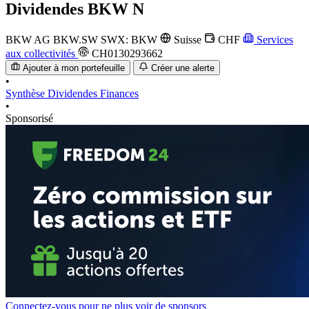
Dividendes
BKW N
BKW AG
BKW.SW
SWX: BKW
Suisse
CHF
Services
aux collectivités
CH0130293662
Ajouter à mon portefeuille
Créer une alerte
•
Synthèse
Dividendes
Finances
•
Sponsorisé
Connectez-vous pour ne plus voir de sponsors