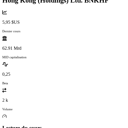
Hong Kong (Holdings) Ltd.
BNKHF
5,95 $US
Dernier cours
62.91 Mrd
MID capitalisation
0,25
Beta
2 k
Volume
Lecture du cours