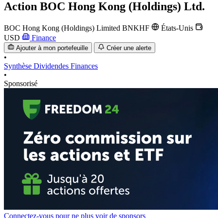
Action
BOC Hong Kong (Holdings) Ltd.
BOC Hong Kong (Holdings) Limited
BNKHF
États-Unis
USD
Finance
Ajouter à mon portefeuille
Créer une alerte
•
Synthèse
Dividendes
Finances
•
Sponsorisé
Connectez-vous pour ne plus voir de sponsors