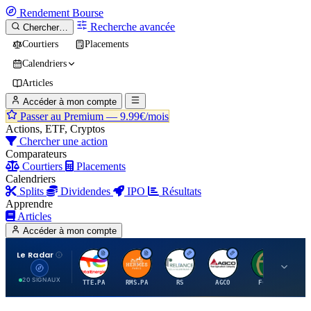
Rendement
Bourse
Recherche avancée
Chercher…
Courtiers
Placements
Calendriers
Articles
Accéder à mon compte
Passer au Premium —
9.99€/mois
Actions, ETF, Cryptos
Chercher une action
Comparateurs
Courtiers
Placements
Calendriers
Splits
Dividendes
IPO
Résultats
Apprendre
Articles
Accéder à mon compte
Le Radar
T
H
R
A
F
20 SIGNAUX
TTE.PA
RMS.PA
RS
AGCO
FCFS
MC