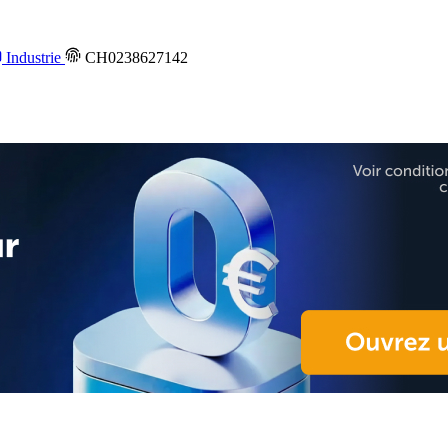
Industrie
CH0238627142