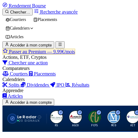
Rendement
Bourse
Recherche avancée
Chercher…
Courtiers
Placements
Calendriers
Articles
Accéder à mon compte
Passer au Premium —
9.99€/mois
Actions, ETF, Cryptos
Chercher une action
Comparateurs
Courtiers
Placements
Calendriers
Splits
Dividendes
IPO
Résultats
Apprendre
Articles
Accéder à mon compte
Le Radar
R
A
F
M
A
20 SIGNAUX
RS
AGCO
FCFS
MCO
AIT