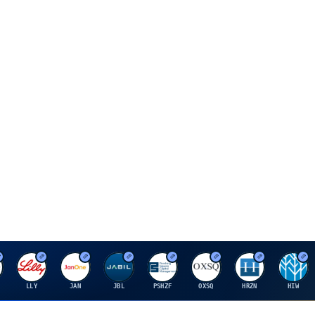
E
J
J
P
O
H
H
LLY
JAN
JBL
PSHZF
OXSQ
HRZN
HIW