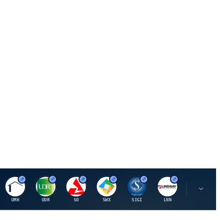
U
U
S
S
S
L
R
UMH
UDR
SO
SWX
SIGI
LNN
ROK