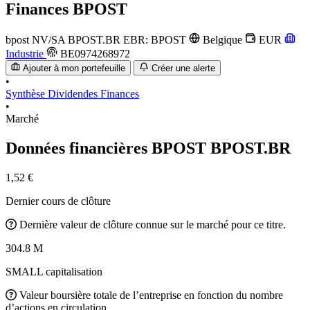
Finances
BPOST
bpost NV/SA
BPOST.BR
EBR: BPOST
Belgique
EUR
Industrie
BE0974268972
Ajouter à mon portefeuille
Créer une alerte
•
Synthèse
Dividendes
Finances
•
Marché
Données financières BPOST
BPOST.BR
1,52 €
Dernier cours de clôture
Dernière valeur de clôture connue sur le marché pour ce titre.
304.8 M
SMALL capitalisation
Valeur boursière totale de l’entreprise en fonction du nombre
d’actions en circulation.