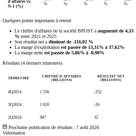
d'affaires vs.
%
%
%
%
%
N-1 (%)
Quelques points importants à retenir
Le chiffre d'affaires de la société BPOST a
augmenté de 4,33
%
entre 2021 et 2025
Son résultat net a
diminué de -116,02 %
La marge d'exploitation
est passée de 13,31% à 37,62%
La marge nette
est passée de 5,86% à -0,90%
Résultats (4 derniers trimestres)
CHIFFRE D'AFFAIRES
RÉSULTAT NET
TRIMESTRE
(MILLIONS)
(MILLIONS)
Valeurs trimestrielles en millions (euro)
4Q2024
1 330
-252
3Q2024
1 020
-26
2Q2024
987
32
Prochaine publication de résultats :
7 août 2026
Valorisation