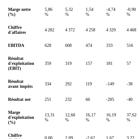
Valeurs en millions (euro)
Marge nette
5,86
5,32
1,54
-4,74
-0,90
(%)
%
%
%
%
%
Chiffre
4 282
4 372
4 258
4 329
4 468
d'affaires
EBITDA
628
608
474
333
516
Résultat
d'exploitation
359
319
157
181
57
(EBIT)
Résultat
334
292
119
-149
-38
avant impôts
Résultat net
251
232
66
-205
-40
Marge
13,31
12,60
16,17
16,19
37,62
d'exploitation
%
%
%
%
%
(%)
Chiffre
0,00
2,09
-2,62
1,67
3,22