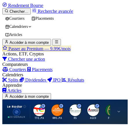
Rendement
Bourse
Recherche avancée
Chercher…
Courtiers
Placements
Calendriers
Articles
Accéder à mon compte
Passer au Premium —
9.99€/mois
Actions, ETF, Cryptos
Chercher une action
Comparateurs
Courtiers
Placements
Calendriers
Splits
Dividendes
IPO
Résultats
Apprendre
Articles
Accéder à mon compte
Le Radar
T
H
R
A
F
20 SIGNAUX
TTE.PA
RMS.PA
RS
AGCO
FCFS
MC