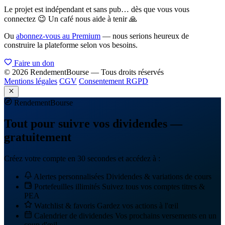
Le projet est indépendant et sans pub… dès que vous vous
connectez 😉 Un café nous aide à tenir 🙏
Ou
abonnez-vous au Premium
— nous serions heureux de
construire la plateforme selon vos besoins.
Faire un don
© 2026 RendementBourse — Tous droits réservés
Mentions légales
CGV
Consentement RGPD
Rendement
Bourse
Tout pour suivre vos dividendes —
gratuitement
Créez votre compte en 30 secondes et accédez à :
Alertes personnalisées
Dividendes & variations de cours
Portefeuilles illimités
Suivez tous vos comptes titres &
PEA
Watchlist & favoris
Gardez vos actions à l'œil
Calendrier de dividendes
Vos prochains versements en un
coup d'œil