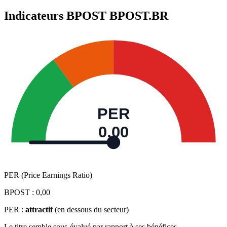
Indicateurs BPOST
BPOST.BR
PER
0,00
PER (Price Earnings Ratio)
BPOST :
0,00
PER :
attractif
(en dessous du secteur)
Le titre semble sous-évalué par rapport à ses bénéfices.