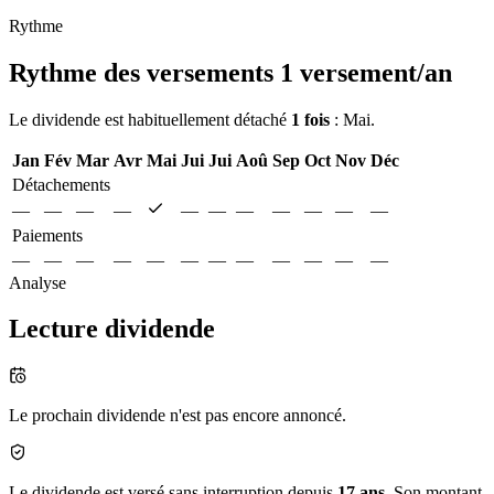
Rythme
Rythme des versements
1 versement/an
Le dividende est habituellement détaché
1 fois
: Mai.
Jan
Fév
Mar
Avr
Mai
Jui
Jui
Aoû
Sep
Oct
Nov
Déc
Détachements
—
—
—
—
—
—
—
—
—
—
—
Paiements
—
—
—
—
—
—
—
—
—
—
—
—
Analyse
Lecture dividende
Le prochain dividende n'est pas encore annoncé.
Le dividende est versé sans interruption depuis
17 ans
. Son montant