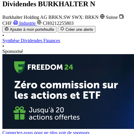
Dividendes
BURKHALTER N
Burkhalter Holding AG
BRKN.SW
SWX: BRKN
Suisse
CHF
Industrie
CH0212255803
Ajouter à mon portefeuille
Créer une alerte
•
Synthèse
Dividendes
Finances
•
Sponsorisé
Connectez-vous pour ne plus voir de sponsors