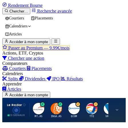
Rendement
Bourse
Recherche avancée
Chercher…
Courtiers
Placements
Calendriers
Articles
Accéder à mon compte
Passer au Premium —
9.99€/mois
Actions, ETF, Cryptos
Chercher une action
Comparateurs
Courtiers
Placements
Calendriers
Splits
Dividendes
IPO
Résultats
Apprendre
Articles
Accéder à mon compte
Le Radar
A
I
Q
T
V
20 SIGNAUX
MT.AS
INGA.AS
QCOM
TTE
VK.PA
ME