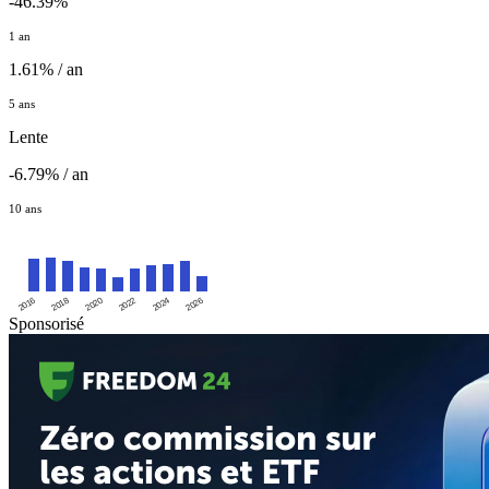
-46.39%
1 an
1.61% / an
5 ans
Lente
-6.79% / an
10 ans
2016
2020
2024
2018
2022
2026
Sponsorisé