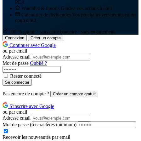
PEA
Watchlist & favoris
Gardez vos actions à l'œil
Calendrier de dividendes
Vos prochains versements en un
coup d'œil
100 % gratuit · sans carte bancaire · sans engagement
Connexion
Créer un compte
Continuer avec Google
ou par email
Adresse email
Mot de passe
Oublié ?
Rester connecté
Se connecter
Pas encore de compte ?
Créer un compte gratuit
S'inscrire avec Google
ou par email
Adresse email
Mot de passe
(6 caractères minimum)
Recevoir les nouveautés par email