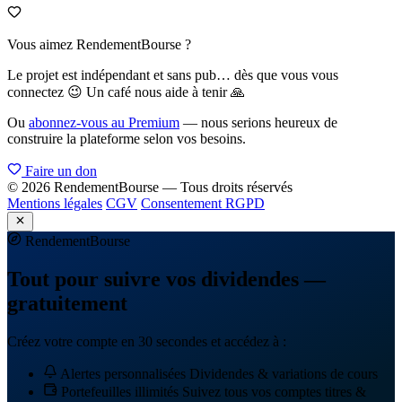
Vous aimez RendementBourse ?
Le projet est indépendant et sans pub… dès que vous vous
connectez 😉 Un café nous aide à tenir 🙏
Ou
abonnez-vous au Premium
— nous serions heureux de
construire la plateforme selon vos besoins.
Faire un don
© 2026 RendementBourse — Tous droits réservés
Mentions légales
CGV
Consentement RGPD
Rendement
Bourse
Tout pour suivre vos dividendes —
gratuitement
Créez votre compte en 30 secondes et accédez à :
Alertes personnalisées
Dividendes & variations de cours
Portefeuilles illimités
Suivez tous vos comptes titres &