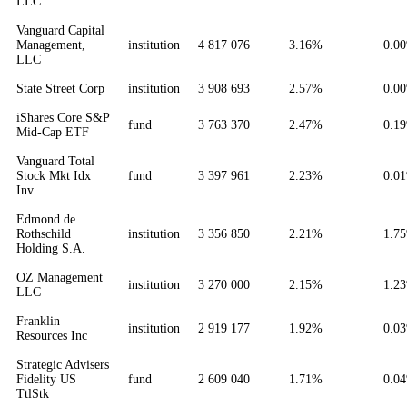
LLC
Vanguard Capital
Management,
institution
4 817 076
3.16%
0.0
LLC
State Street Corp
institution
3 908 693
2.57%
0.0
iShares Core S&P
fund
3 763 370
2.47%
0.1
Mid-Cap ETF
Vanguard Total
Stock Mkt Idx
fund
3 397 961
2.23%
0.0
Inv
Edmond de
Rothschild
institution
3 356 850
2.21%
1.7
Holding S.A.
OZ Management
institution
3 270 000
2.15%
1.2
LLC
Franklin
institution
2 919 177
1.92%
0.0
Resources Inc
Strategic Advisers
Fidelity US
fund
2 609 040
1.71%
0.0
TtlStk