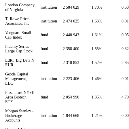
London Company
institution
2 584 029
1.70%
0.5
of Virginia
T. Rowe Price
institution
2 474 025
1.63%
0.0
Associates, Inc.
Vanguard Small
fund
2 448 943
1.61%
0.0
Cap Index
Fidelity Series
fund
2 358 400
1.55%
0.3
Large Cap Stock
EdRF Big Data N
fund
2 310 853
1.52%
2.8
EUR
Geode Capital
Management,
institution
2 223 406
1.46%
0.0
LLC
First Trust NYSE
Arca Biotech
fund
2 054 990
1.35%
4.7
ETF
Morgan Stanley -
Brokerage
institution
1 844 668
1.21%
0.0
Accounts