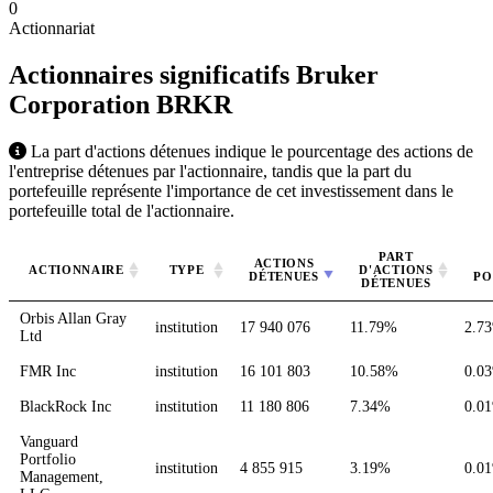
0
Actionnariat
Actionnaires significatifs Bruker
Corporation
BRKR
La part d'actions détenues indique le pourcentage des actions de
l'entreprise détenues par l'actionnaire, tandis que la part du
portefeuille représente l'importance de cet investissement dans le
portefeuille total de l'actionnaire.
PART
ACTIONS
ACTIONNAIRE
TYPE
D'ACTIONS
DÉTENUES
PO
DÉTENUES
Orbis Allan Gray
institution
17 940 076
11.79%
2.7
Ltd
FMR Inc
institution
16 101 803
10.58%
0.0
BlackRock Inc
institution
11 180 806
7.34%
0.0
Vanguard
Portfolio
institution
4 855 915
3.19%
0.0
Management,