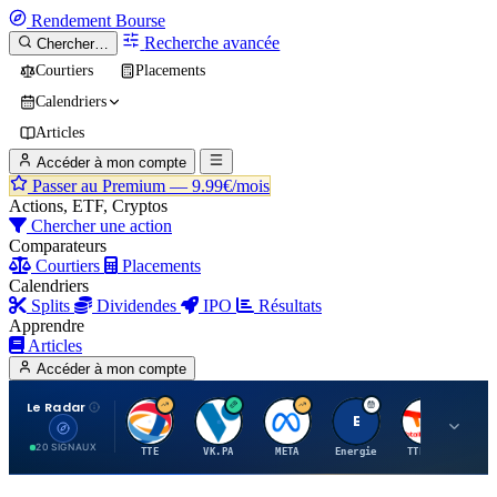
Rendement
Bourse
Recherche avancée
Chercher…
Courtiers
Placements
Calendriers
Articles
Accéder à mon compte
Passer au Premium —
9.99€/mois
Actions, ETF, Cryptos
Chercher une action
Comparateurs
Courtiers
Placements
Calendriers
Splits
Dividendes
IPO
Résultats
Apprendre
Articles
Accéder à mon compte
Le Radar
T
V
M
E
T
20 SIGNAUX
TTE
VK.PA
META
Energie
TTE.PA
RMS