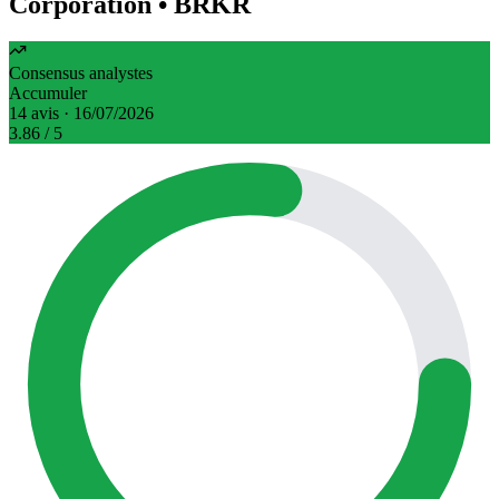
Corporation
• BRKR
Consensus analystes
Accumuler
14 avis · 16/07/2026
3.86
/ 5