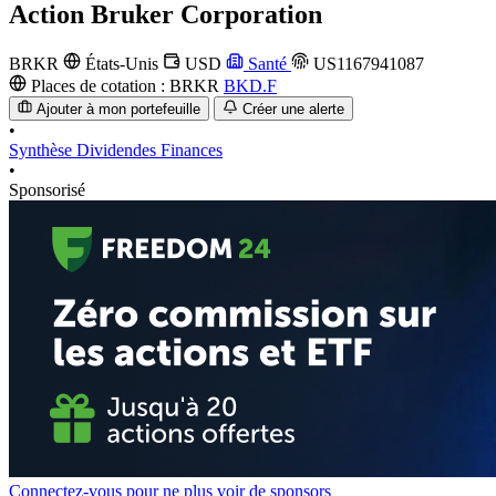
Action
Bruker Corporation
BRKR
États-Unis
USD
Santé
US1167941087
Places de cotation :
BRKR
BKD.F
Ajouter à mon portefeuille
Créer une alerte
•
Synthèse
Dividendes
Finances
•
Sponsorisé
Connectez-vous pour ne plus voir de sponsors