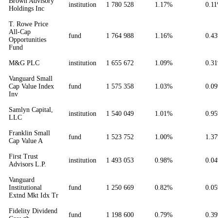
Brown Advisory
institution
1 780 528
1.17%
0.1
Holdings Inc
T. Rowe Price
All-Cap
fund
1 764 988
1.16%
0.4
Opportunities
Fund
M&G PLC
institution
1 655 672
1.09%
0.3
Vanguard Small
Cap Value Index
fund
1 575 358
1.03%
0.0
Inv
Samlyn Capital,
institution
1 540 049
1.01%
0.9
LLC
Franklin Small
fund
1 523 752
1.00%
1.3
Cap Value A
First Trust
institution
1 493 053
0.98%
0.0
Advisors L.P.
Vanguard
Institutional
fund
1 250 669
0.82%
0.0
Extnd Mkt Idx Tr
Fidelity Dividend
fund
1 198 600
0.79%
0.3