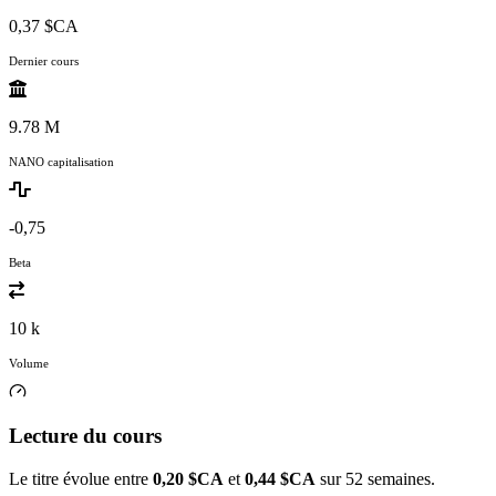
0,37 $CA
Dernier cours
9.78 M
NANO capitalisation
-0,75
Beta
10 k
Volume
Lecture du cours
Le titre évolue entre
0,20 $CA
et
0,44 $CA
sur 52 semaines.