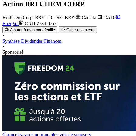
Action
BRI CHEM CORP
Bri-Chem Corp.
BRY.TO
TSE: BRY
Canada
CAD
Energie
CA10778T1057
Ajouter à mon portefeuille
Créer une alerte
•
Synthèse
Dividendes
Finances
•
Sponsorisé
Connectez-vous pour ne plus voir de sponsors