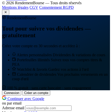
© 2026 RendementBourse — Tous droits réservés
Mentions légales
CGV
Consentement RGPD
Rendement
Bourse
Tout pour suivre vos dividendes —
gratuitement
Créez votre compte en 30 secondes et accédez à :
Alertes personnalisées
Dividendes & variations de cours
Portefeuilles illimités
Suivez tous vos comptes titres &
PEA
Watchlist & favoris
Gardez vos actions à l'œil
Calendrier de dividendes
Vos prochains versements en un
coup d'œil
100 % gratuit · sans carte bancaire · sans engagement
Connexion
Créer un compte
Continuer avec Google
ou par email
Adresse email