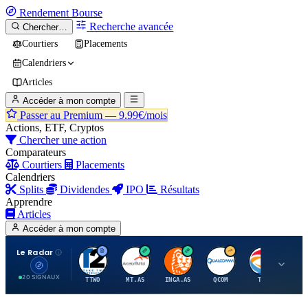
Rendement
Bourse
Recherche avancée
Chercher…
Courtiers
Placements
Calendriers
Articles
Accéder à mon compte
Passer au Premium —
9.99€/mois
Actions, ETF, Cryptos
Chercher une action
Comparateurs
Courtiers
Placements
Calendriers
Splits
Dividendes
IPO
Résultats
Apprendre
Articles
Accéder à mon compte
Le Radar
T
A
I
Q
T
20 SIGNAUX
TTWO
MT.AS
INGA.AS
QCOM
TTE
VK.