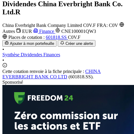
Dividendes
China Everbright Bank Co.
Ltd.R
China Everbright Bank Company Limited
C0V.F
FRA: C0V
Autres
EUR
Finance
CNE100001QW3
Places de cotation :
601818.SS
C0V.F
Ajouter à mon portefeuille
Créer une alerte
•
Synthèse
Dividendes
Finances
•
Cette cotation renvoie à la fiche principale :
CHINA
EVERBRIGHT BANK CO LTD
(601818.SS).
Sponsorisé