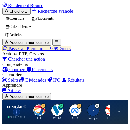
Rendement
Bourse
Recherche avancée
Chercher…
Courtiers
Placements
Calendriers
Articles
Accéder à mon compte
Passer au Premium —
9.99€/mois
Actions, ETF, Cryptos
Chercher une action
Comparateurs
Courtiers
Placements
Calendriers
Splits
Dividendes
IPO
Résultats
Apprendre
Articles
Accéder à mon compte
Le Radar
T
V
M
E
T
20 SIGNAUX
TTE
VK.PA
META
Energie
TTE.PA
RMS