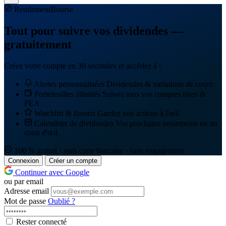
Rendement
Bourse
Tout pour suivre vos dividendes —
gratuitement
Créez votre compte en 30 secondes et accédez à :
Alertes personnalisées
Dividendes & variations de cours
Portefeuilles illimités
Suivez tous vos comptes titres &
PEA
Watchlist & favoris
Gardez vos actions à l'œil
Calendrier de dividendes
Vos prochains versements en un
coup d'œil
100 % gratuit · sans carte bancaire · sans engagement
Connexion
Créer un compte
Continuer avec Google
ou par email
Adresse email
Mot de passe
Oublié ?
Rester connecté