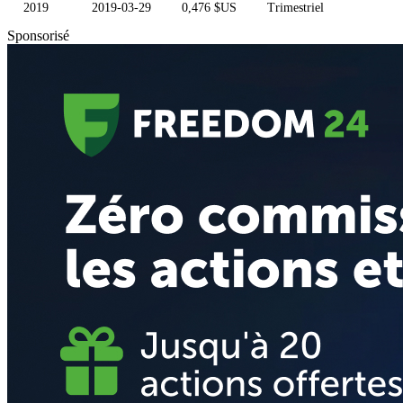
2019
2019-03-29
0,476 $US
Trimestriel
Sponsorisé