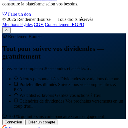
construire la plateforme selon vos besoins.
Faire un don
© 2026 RendementBourse — Tous droits réservés
Mentions légales
CGV
Consentement RGPD
Rendement
Bourse
Tout pour suivre vos dividendes —
gratuitement
Créez votre compte en 30 secondes et accédez à :
Alertes personnalisées
Dividendes & variations de cours
Portefeuilles illimités
Suivez tous vos comptes titres &
PEA
Watchlist & favoris
Gardez vos actions à l'œil
Calendrier de dividendes
Vos prochains versements en un
coup d'œil
100 % gratuit · sans carte bancaire · sans engagement
Connexion
Créer un compte