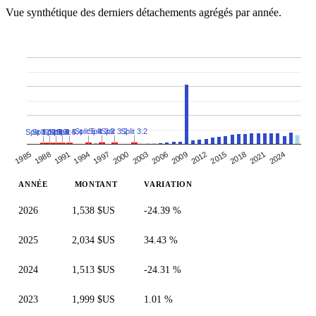
Vue synthétique des derniers détachements agrégés par année.
Split 3:2
Split 3:2
Split 3:2
Split 5:4
Split 5:4
Split 5:4
Split 11:10
Split 11:10
Split 5:4
2003
2024
1991
2012
2000
2021
1988
2009
1997
2018
1985
2006
1994
2015
ANNÉE
MONTANT
VARIATION
2026
1,538 $US
-24.39 %
2025
2,034 $US
34.43 %
2024
1,513 $US
-24.31 %
2023
1,999 $US
1.01 %