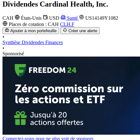
Dividendes
Cardinal Health, Inc.
CAH
États-Unis
USD
Santé
US14149Y1082
Places de cotation :
CAH
CLH.F
Ajouter à mon portefeuille
Créer une alerte
•
Synthèse
Dividendes
Finances
•
Sponsorisé
Connectez-vous pour ne plus voir de sponsors