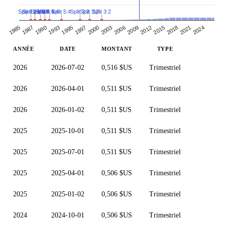
Split 3:2
Split 3:2
Split 5:4
Split 3:2
Split 5:4
Split 5:4
Split 5:4
Split 11:10
Split 11:10
1987
1990
1993
1995
1997
2000
2003
2006
2009
2012
2015
2018
2021
2024
1985
ANNÉE
DATE
MONTANT
TYPE
2026
2026-07-02
0,516 $US
Trimestriel
2026
2026-04-01
0,511 $US
Trimestriel
2026
2026-01-02
0,511 $US
Trimestriel
2025
2025-10-01
0,511 $US
Trimestriel
2025
2025-07-01
0,511 $US
Trimestriel
2025
2025-04-01
0,506 $US
Trimestriel
2025
2025-01-02
0,506 $US
Trimestriel
2024
2024-10-01
0,506 $US
Trimestriel