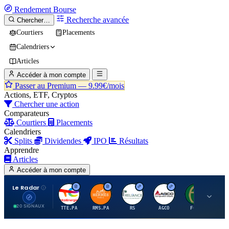
Rendement
Bourse
Recherche avancée
Chercher…
Courtiers
Placements
Calendriers
Articles
Accéder à mon compte
Passer au Premium —
9.99€/mois
Actions, ETF, Cryptos
Chercher une action
Comparateurs
Courtiers
Placements
Calendriers
Splits
Dividendes
IPO
Résultats
Apprendre
Articles
Accéder à mon compte
Le Radar
T
H
R
A
F
20 SIGNAUX
TTE.PA
RMS.PA
RS
AGCO
FCFS
MC