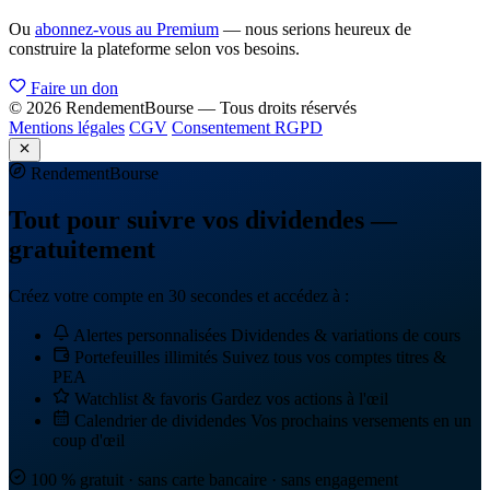
Ou
abonnez-vous au Premium
— nous serions heureux de
construire la plateforme selon vos besoins.
Faire un don
© 2026 RendementBourse — Tous droits réservés
Mentions légales
CGV
Consentement RGPD
Rendement
Bourse
Tout pour suivre vos dividendes —
gratuitement
Créez votre compte en 30 secondes et accédez à :
Alertes personnalisées
Dividendes & variations de cours
Portefeuilles illimités
Suivez tous vos comptes titres &
PEA
Watchlist & favoris
Gardez vos actions à l'œil
Calendrier de dividendes
Vos prochains versements en un
coup d'œil
100 % gratuit · sans carte bancaire · sans engagement