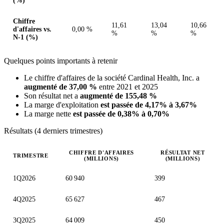
(%)
Chiffre
11,61
13,04
10,66
d'affaires vs.
0,00 %
%
%
%
N-1 (%)
Quelques points importants à retenir
Le chiffre d'affaires de la société Cardinal Health, Inc. a
augmenté de 37,00 %
entre 2021 et 2025
Son résultat net a
augmenté de 155,48 %
La marge d'exploitation
est passée de 4,17% à 3,67%
La marge nette
est passée de 0,38% à 0,70%
Résultats (4 derniers trimestres)
CHIFFRE D'AFFAIRES
RÉSULTAT NET
TRIMESTRE
(MILLIONS)
(MILLIONS)
Valeurs trimestrielles en millions (dollar des États-Unis)
1Q2026
60 940
399
4Q2025
65 627
467
3Q2025
64 009
450