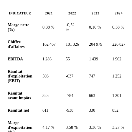
INDICATEUR
2021
2022
2023
2024
Valeurs en millions (dollar des États-Unis)
Marge nette
-0,52
0,38 %
0,16 %
0,38 %
(%)
%
Chiffre
162 467
181 326
204 979
226 827
d'affaires
EBITDA
1 286
55
1 439
1 962
Résultat
d'exploitation
503
-637
747
1 252
(EBIT)
Résultat
323
-784
663
1 201
avant impôts
Résultat net
611
-938
330
852
Marge
d'exploitation
4,17 %
3,58 %
3,36 %
3,27 %