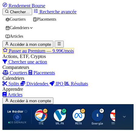
Rendement
Bourse
Recherche avancée
Chercher…
Courtiers
Placements
Calendriers
Articles
Accéder à mon compte
Passer au Premium —
9.99€/mois
Actions, ETF, Cryptos
Chercher une action
Comparateurs
Courtiers
Placements
Calendriers
Splits
Dividendes
IPO
Résultats
Apprendre
Articles
Accéder à mon compte
Le Radar
T
V
M
E
T
20 SIGNAUX
TTE
VK.PA
META
Energie
TTE.PA
RMS