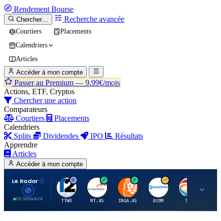
Rendement
Bourse
Recherche avancée
Chercher…
Courtiers
Placements
Calendriers
Articles
Accéder à mon compte
Passer au Premium —
9.99€/mois
Actions, ETF, Cryptos
Chercher une action
Comparateurs
Courtiers
Placements
Calendriers
Splits
Dividendes
IPO
Résultats
Apprendre
Articles
Accéder à mon compte
Le Radar
T
A
I
Q
T
20 SIGNAUX
TTWO
MT.AS
INGA.AS
QCOM
TTE
VK.