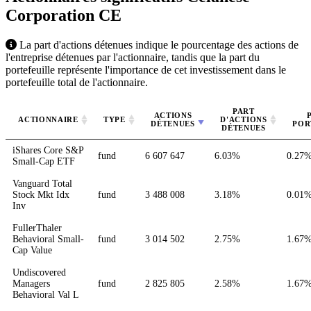
Corporation
CE
La part d'actions détenues indique le pourcentage des actions de
l'entreprise détenues par l'actionnaire, tandis que la part du
portefeuille représente l'importance de cet investissement dans le
portefeuille total de l'actionnaire.
PART
ACTIONS
ACTIONNAIRE
TYPE
D'ACTIONS
DÉTENUES
POR
DÉTENUES
iShares Core S&P
fund
6 607 647
6.03%
0.27
Small-Cap ETF
Vanguard Total
Stock Mkt Idx
fund
3 488 008
3.18%
0.01
Inv
FullerThaler
Behavioral Small-
fund
3 014 502
2.75%
1.67
Cap Value
Undiscovered
Managers
fund
2 825 805
2.58%
1.67
Behavioral Val L