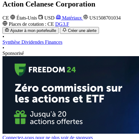
Action
Celanese Corporation
CE
États-Unis
USD
Matériaux
US1508701034
Places de cotation :
CE
DG3.F
Ajouter à mon portefeuille
Créer une alerte
•
Synthèse
Dividendes
Finances
•
Sponsorisé
Connectez-vous pour ne plus voir de sponsors