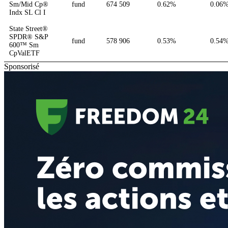
Sm/Mid Cp®
fund
674 509
0.62%
0.06
Indx SL Cl I
State Street®
SPDR® S&P
fund
578 906
0.53%
0.54
600™ Sm
CpValETF
Sponsorisé