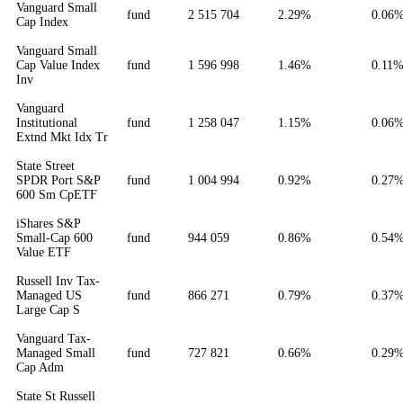
Vanguard Small
fund
2 515 704
2.29%
0.06
Cap Index
Vanguard Small
Cap Value Index
fund
1 596 998
1.46%
0.11
Inv
Vanguard
Institutional
fund
1 258 047
1.15%
0.06
Extnd Mkt Idx Tr
State Street
SPDR Port S&P
fund
1 004 994
0.92%
0.27
600 Sm CpETF
iShares S&P
Small-Cap 600
fund
944 059
0.86%
0.54
Value ETF
Russell Inv Tax-
Managed US
fund
866 271
0.79%
0.37
Large Cap S
Vanguard Tax-
Managed Small
fund
727 821
0.66%
0.29
Cap Adm
State St Russell