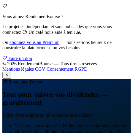
Vous aimez RendementBourse ?
Le projet est indépendant et sans pub… dès que vous vous
connectez 😉 Un café nous aide à tenir 🙏
Ou
abonnez-vous au Premium
— nous serions heureux de
construire la plateforme selon vos besoins.
Faire un don
© 2026 RendementBourse — Tous droits réservés
Mentions légales
CGV
Consentement RGPD
Rendement
Bourse
Tout pour suivre vos dividendes —
gratuitement
Créez votre compte en 30 secondes et accédez à :
Alertes personnalisées
Dividendes & variations de cours
Portefeuilles illimités
Suivez tous vos comptes titres &