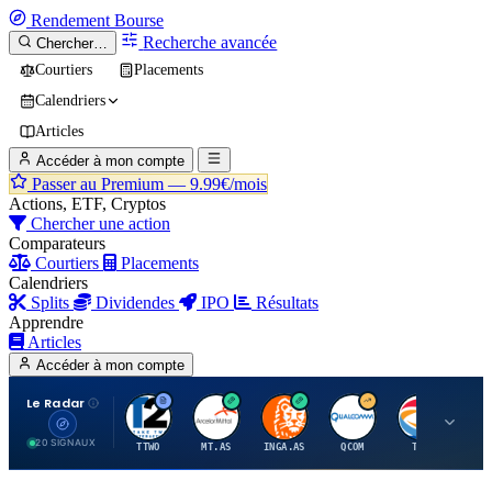
Rendement
Bourse
Recherche avancée
Chercher…
Courtiers
Placements
Calendriers
Articles
Accéder à mon compte
Passer au Premium —
9.99€/mois
Actions, ETF, Cryptos
Chercher une action
Comparateurs
Courtiers
Placements
Calendriers
Splits
Dividendes
IPO
Résultats
Apprendre
Articles
Accéder à mon compte
Le Radar
T
A
I
Q
T
20 SIGNAUX
TTWO
MT.AS
INGA.AS
QCOM
TTE
VK.