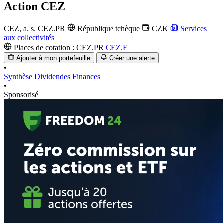
Action
CEZ
CEZ, a. s.
CEZ.PR
République tchèque
CZK
Services
aux collectivités
Places de cotation :
CEZ.PR
CEZ.F
Ajouter à mon portefeuille
Créer une alerte
•
Synthèse
Dividendes
Finances
•
Sponsorisé