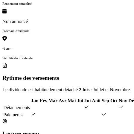
Rendement annualisé
Non annoncé
Prochain dividende
6 ans
Stabilité du dividende
Rythme des versements
Le dividende est habituellement détaché
2 fois
: Juillet et Novembre.
Jan
Fév
Mar
Avr
Mai
Jui
Jui
Aoû
Sep
Oct
Nov
Dé
Détachements
Paiements
Lecture revenu