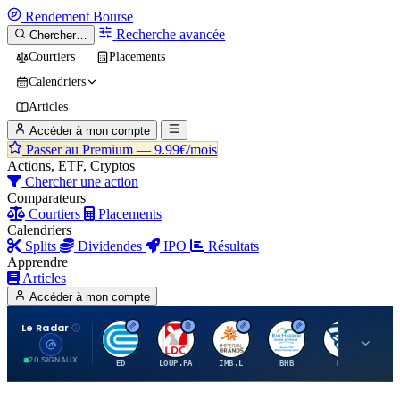
Rendement
Bourse
Recherche avancée
Chercher…
Courtiers
Placements
Calendriers
Articles
Accéder à mon compte
Passer au Premium —
9.99€/mois
Actions, ETF, Cryptos
Chercher une action
Comparateurs
Courtiers
Placements
Calendriers
Splits
Dividendes
IPO
Résultats
Apprendre
Articles
Accéder à mon compte
Le Radar
C
L
I
B
B
20 SIGNAUX
ED
LOUP.PA
IMB.L
BHB
BC
CN