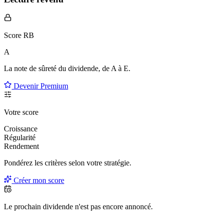
Score RB
A
La note de sûreté du dividende, de
A à E
.
Devenir Premium
Votre score
Croissance
Régularité
Rendement
Pondérez les critères selon
votre
stratégie.
Créer mon score
Le prochain dividende n'est pas encore annoncé.