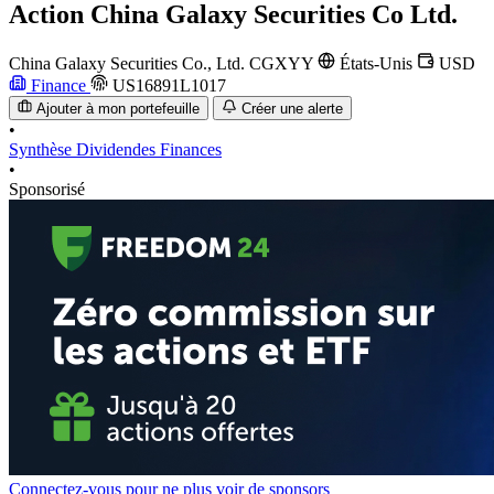
Action
China Galaxy Securities Co Ltd.
China Galaxy Securities Co., Ltd.
CGXYY
États-Unis
USD
Finance
US16891L1017
Ajouter à mon portefeuille
Créer une alerte
•
Synthèse
Dividendes
Finances
•
Sponsorisé
Connectez-vous pour ne plus voir de sponsors