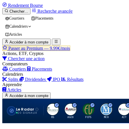
Rendement
Bourse
Recherche avancée
Chercher…
Courtiers
Placements
Calendriers
Articles
Accéder à mon compte
Passer au Premium —
9.99€/mois
Actions, ETF, Cryptos
Chercher une action
Comparateurs
Courtiers
Placements
Calendriers
Splits
Dividendes
IPO
Résultats
Apprendre
Articles
Accéder à mon compte
Le Radar
R
A
F
M
A
20 SIGNAUX
RS
AGCO
FCFS
MCO
AIT