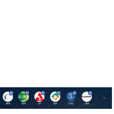
U
U
S
S
S
L
R
UMH
UDR
SO
SWX
SIGI
LNN
ROK