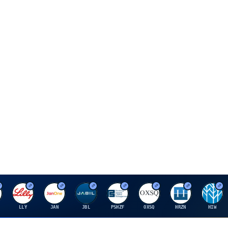
E
J
J
P
O
H
H
LLY
JAN
JBL
PSHZF
OXSQ
HRZN
HIW