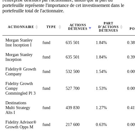
portefeuille représente l'importance de cet investissement dans le
portefeuille total de l'actionnaire.
PART
ACTIONS
ACTIONNAIRE
TYPE
D'ACTIONS
DÉTENUES
PO
DÉTENUES
Morgan Stanley
fund
635 501
1.84%
0.3
Inst Inception I
Morgan Stanley
fund
635 501
1.84%
0.3
Inception
Fidelity® Growth
fund
532 500
1.54%
0.0
Company
Fidelity Growth
Compy
fund
527 700
1.53%
0.0
Commingled Pl 3
Destinations
Multi Strategy
fund
439 830
1.27%
0.4
Alts I
Fidelity Advisor®
fund
217 600
0.63%
0.0
Growth Opps M