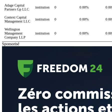
Adage Capital
institution
0
0.00%
0.0
Partners Gp LLC
Context Capital
institution
0
0.00%
0.0
Management LLC
Wellington
Management
institution
0
0.00%
0.0
Company LLP
Sponsorisé