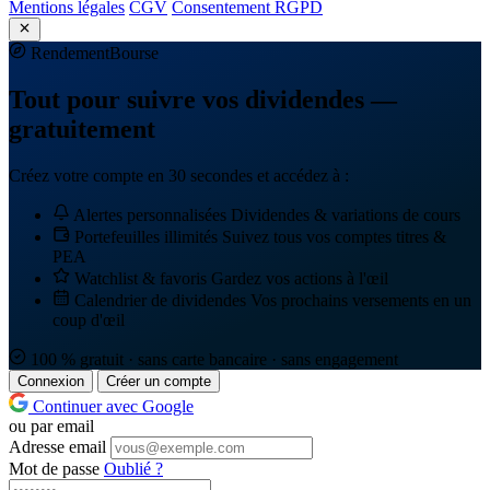
Mentions légales
CGV
Consentement RGPD
Rendement
Bourse
Tout pour suivre vos dividendes —
gratuitement
Créez votre compte en 30 secondes et accédez à :
Alertes personnalisées
Dividendes & variations de cours
Portefeuilles illimités
Suivez tous vos comptes titres &
PEA
Watchlist & favoris
Gardez vos actions à l'œil
Calendrier de dividendes
Vos prochains versements en un
coup d'œil
100 % gratuit · sans carte bancaire · sans engagement
Connexion
Créer un compte
Continuer avec Google
ou par email
Adresse email
Mot de passe
Oublié ?