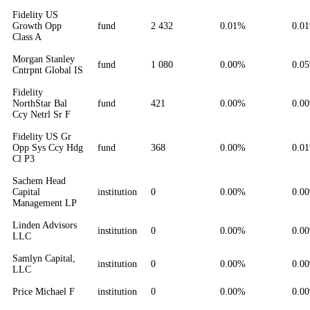
Fidelity US
Growth Opp
fund
2 432
0.01%
0.0
Class A
Morgan Stanley
fund
1 080
0.00%
0.0
Cntrpnt Global IS
Fidelity
NorthStar Bal
fund
421
0.00%
0.0
Ccy Netrl Sr F
Fidelity US Gr
Opp Sys Ccy Hdg
fund
368
0.00%
0.0
Cl P3
Sachem Head
Capital
institution
0
0.00%
0.0
Management LP
Linden Advisors
institution
0
0.00%
0.0
LLC
Samlyn Capital,
institution
0
0.00%
0.0
LLC
Price Michael F
institution
0
0.00%
0.0