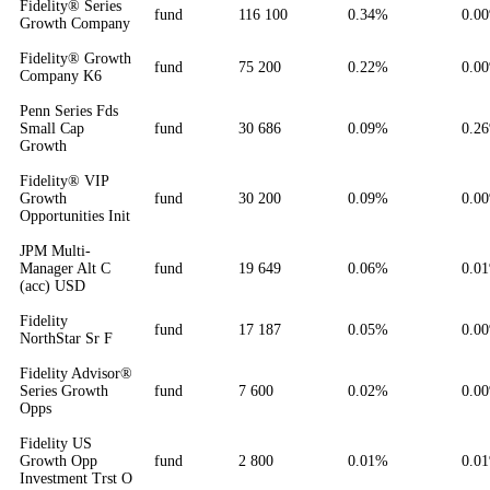
Fidelity® Series
fund
116 100
0.34%
0.0
Growth Company
Fidelity® Growth
fund
75 200
0.22%
0.0
Company K6
Penn Series Fds
Small Cap
fund
30 686
0.09%
0.2
Growth
Fidelity® VIP
Growth
fund
30 200
0.09%
0.0
Opportunities Init
JPM Multi-
Manager Alt C
fund
19 649
0.06%
0.0
(acc) USD
Fidelity
fund
17 187
0.05%
0.0
NorthStar Sr F
Fidelity Advisor®
Series Growth
fund
7 600
0.02%
0.0
Opps
Fidelity US
Growth Opp
fund
2 800
0.01%
0.0
Investment Trst O