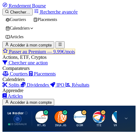
Rendement
Bourse
Recherche avancée
Chercher…
Courtiers
Placements
Calendriers
Articles
Accéder à mon compte
Passer au Premium —
9.99€/mois
Actions, ETF, Cryptos
Chercher une action
Comparateurs
Courtiers
Placements
Calendriers
Splits
Dividendes
IPO
Résultats
Apprendre
Articles
Accéder à mon compte
Le Radar
A
I
Q
T
V
20 SIGNAUX
MT.AS
INGA.AS
QCOM
TTE
VK.PA
ME