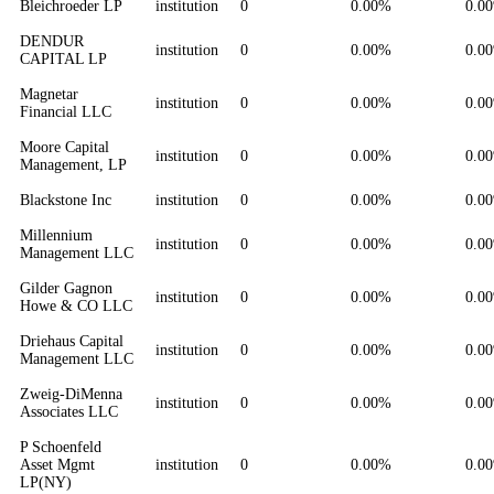
Bleichroeder LP
institution
0
0.00%
0.0
DENDUR
institution
0
0.00%
0.0
CAPITAL LP
Magnetar
institution
0
0.00%
0.0
Financial LLC
Moore Capital
institution
0
0.00%
0.0
Management, LP
Blackstone Inc
institution
0
0.00%
0.0
Millennium
institution
0
0.00%
0.0
Management LLC
Gilder Gagnon
institution
0
0.00%
0.0
Howe & CO LLC
Driehaus Capital
institution
0
0.00%
0.0
Management LLC
Zweig-DiMenna
institution
0
0.00%
0.0
Associates LLC
P Schoenfeld
Asset Mgmt
institution
0
0.00%
0.0
LP(NY)