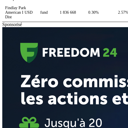
Findlay Park
American I USD
fund
1 836 668
0.30%
2.57
Dist
Sponsorisé