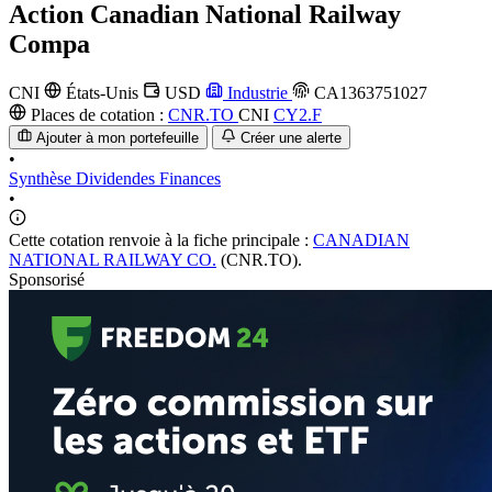
Action
Canadian National Railway
Compa
CNI
États-Unis
USD
Industrie
CA1363751027
Places de cotation :
CNR.TO
CNI
CY2.F
Ajouter à mon portefeuille
Créer une alerte
•
Synthèse
Dividendes
Finances
•
Cette cotation renvoie à la fiche principale :
CANADIAN
NATIONAL RAILWAY CO.
(CNR.TO).
Sponsorisé