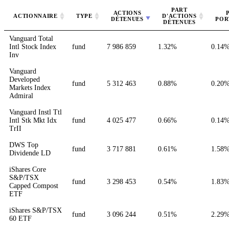
PART
ACTIONS
ACTIONNAIRE
TYPE
D'ACTIONS
DÉTENUES
POR
DÉTENUES
Vanguard Total
Intl Stock Index
fund
7 986 859
1.32%
0.14
Inv
Vanguard
Developed
fund
5 312 463
0.88%
0.20
Markets Index
Admiral
Vanguard Instl Ttl
Intl Stk Mkt Idx
fund
4 025 477
0.66%
0.14
TrII
DWS Top
fund
3 717 881
0.61%
1.58
Dividende LD
iShares Core
S&P/TSX
fund
3 298 453
0.54%
1.83
Capped Compost
ETF
iShares S&P/TSX
fund
3 096 244
0.51%
2.29
60 ETF