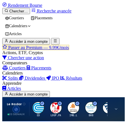
Rendement
Bourse
Recherche avancée
Chercher…
Courtiers
Placements
Calendriers
Articles
Accéder à mon compte
Passer au Premium —
9.99€/mois
Actions, ETF, Cryptos
Chercher une action
Comparateurs
Courtiers
Placements
Calendriers
Splits
Dividendes
IPO
Résultats
Apprendre
Articles
Accéder à mon compte
Le Radar
C
L
I
B
B
20 SIGNAUX
ED
LOUP.PA
IMB.L
BHB
BC
CN