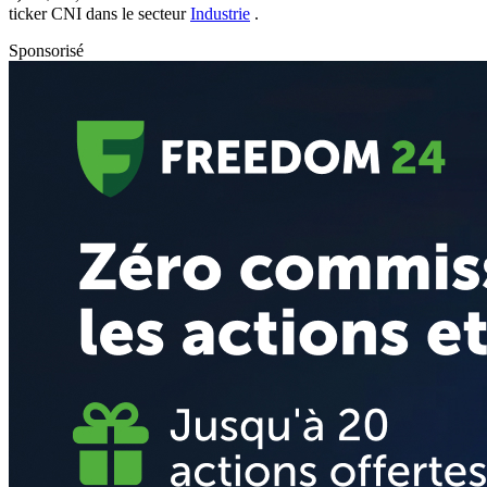
ticker
CNI
dans le secteur
Industrie
.
Sponsorisé