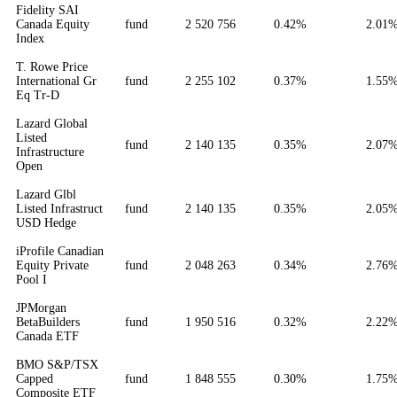
Fidelity SAI
Canada Equity
fund
2 520 756
0.42%
2.01
Index
T. Rowe Price
International Gr
fund
2 255 102
0.37%
1.55
Eq Tr-D
Lazard Global
Listed
fund
2 140 135
0.35%
2.07
Infrastructure
Open
Lazard Glbl
Listed Infrastruct
fund
2 140 135
0.35%
2.05
USD Hedge
iProfile Canadian
Equity Private
fund
2 048 263
0.34%
2.76
Pool I
JPMorgan
BetaBuilders
fund
1 950 516
0.32%
2.22
Canada ETF
BMO S&P/TSX
Capped
fund
1 848 555
0.30%
1.75
Composite ETF