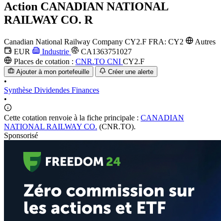
Action
CANADIAN NATIONAL
RAILWAY CO. R
Canadian National Railway Company
CY2.F
FRA: CY2
Autres
EUR
Industrie
CA1363751027
Places de cotation :
CNR.TO
CNI
CY2.F
Ajouter à mon portefeuille
Créer une alerte
•
Synthèse
Dividendes
Finances
•
Cette cotation renvoie à la fiche principale :
CANADIAN
NATIONAL RAILWAY CO.
(CNR.TO).
Sponsorisé