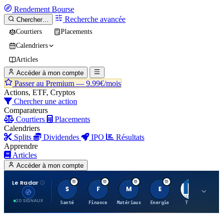
Rendement
Bourse
Recherche avancée
Chercher…
Courtiers
Placements
Calendriers
Articles
Accéder à mon compte
Passer au Premium —
9.99€/mois
Actions, ETF, Cryptos
Chercher une action
Comparateurs
Courtiers
Placements
Calendriers
Splits
Dividendes
IPO
Résultats
Apprendre
Articles
Accéder à mon compte
Le Radar
S
F
M
E
T
20 SIGNAUX
Santé
Finance
Matériaux
Energie
TTWO
MT.