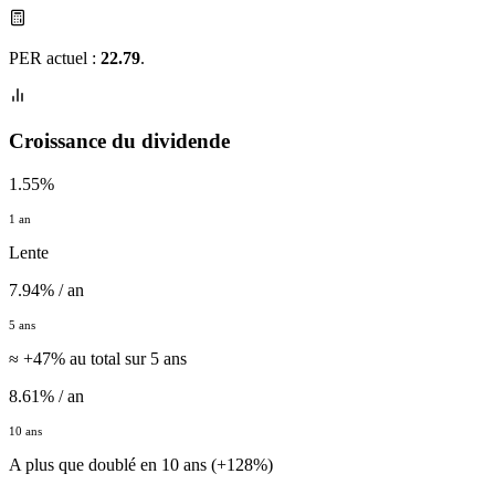
PER actuel :
22.79
.
Croissance du dividende
1.55%
1 an
Lente
7.94% / an
5 ans
≈ +47% au total sur 5 ans
8.61% / an
10 ans
A plus que doublé en 10 ans (+128%)