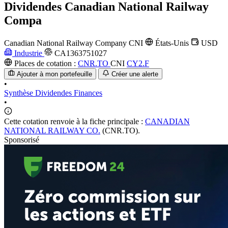
Dividendes
Canadian National Railway
Compa
Canadian National Railway Company
CNI
États-Unis
USD
Industrie
CA1363751027
Places de cotation :
CNR.TO
CNI
CY2.F
Ajouter à mon portefeuille
Créer une alerte
•
Synthèse
Dividendes
Finances
•
Cette cotation renvoie à la fiche principale :
CANADIAN
NATIONAL RAILWAY CO.
(CNR.TO).
Sponsorisé