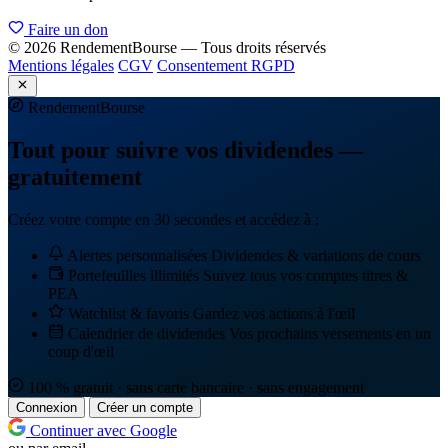
Faire un don
© 2026 RendementBourse — Tous droits réservés
Mentions légales
CGV
Consentement RGPD
Rendement
Bourse
Tout pour suivre vos dividendes —
gratuitement
Créez votre compte en 30 secondes et accédez à :
Alertes personnalisées
Dividendes & variations de cours
Portefeuilles illimités
Suivez tous vos comptes titres &
PEA
Watchlist & favoris
Gardez vos actions à l'œil
Calendrier de dividendes
Vos prochains versements en un
coup d'œil
100 % gratuit · sans carte bancaire · sans engagement
Connexion
Créer un compte
Continuer avec Google