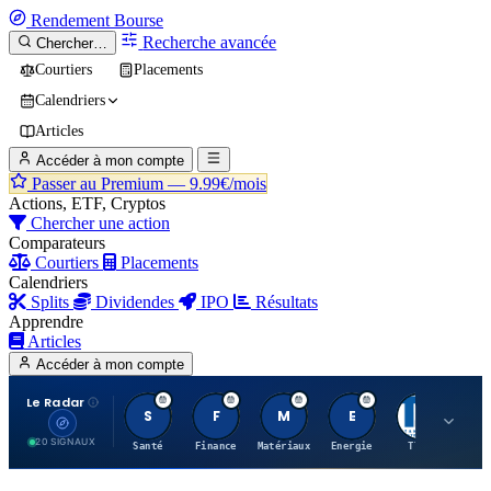
Rendement
Bourse
Recherche avancée
Chercher…
Courtiers
Placements
Calendriers
Articles
Accéder à mon compte
Passer au Premium —
9.99€/mois
Actions, ETF, Cryptos
Chercher une action
Comparateurs
Courtiers
Placements
Calendriers
Splits
Dividendes
IPO
Résultats
Apprendre
Articles
Accéder à mon compte
Le Radar
S
F
M
E
T
20 SIGNAUX
Santé
Finance
Matériaux
Energie
TTWO
MT.