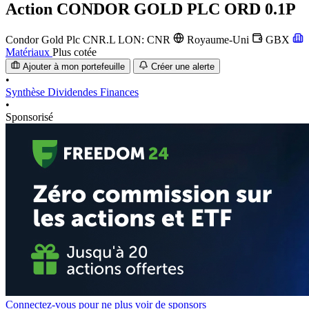
Action
CONDOR GOLD PLC ORD 0.1P
Condor Gold Plc
CNR.L
LON: CNR
Royaume-Uni
GBX
Matériaux
Plus cotée
Ajouter à mon portefeuille
Créer une alerte
•
Synthèse
Dividendes
Finances
•
Sponsorisé
Connectez-vous pour ne plus voir de sponsors