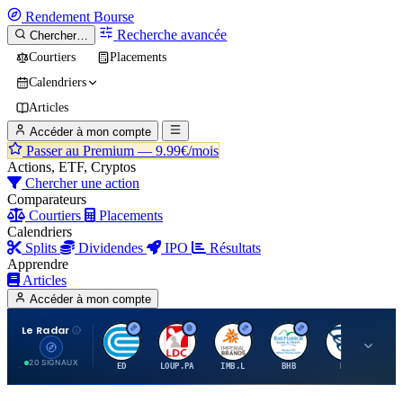
Rendement
Bourse
Recherche avancée
Chercher…
Courtiers
Placements
Calendriers
Articles
Accéder à mon compte
Passer au Premium —
9.99€/mois
Actions, ETF, Cryptos
Chercher une action
Comparateurs
Courtiers
Placements
Calendriers
Splits
Dividendes
IPO
Résultats
Apprendre
Articles
Accéder à mon compte
Le Radar
C
L
I
B
B
20 SIGNAUX
ED
LOUP.PA
IMB.L
BHB
BC
CN