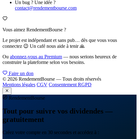
Un bug ? Une idée ?
contact@rendementbourse.com
Vous aimez RendementBourse ?
Le projet est indépendant et sans pub… dès que vous vous
connectez 😉 Un café nous aide à tenir 🙏
Ou
abonnez-vous au Premium
— nous serions heureux de
construire la plateforme selon vos besoins.
Faire un don
© 2026 RendementBourse — Tous droits réservés
Mentions légales
CGV
Consentement RGPD
Rendement
Bourse
Tout pour suivre vos dividendes —
gratuitement
Créez votre compte en 30 secondes et accédez à :