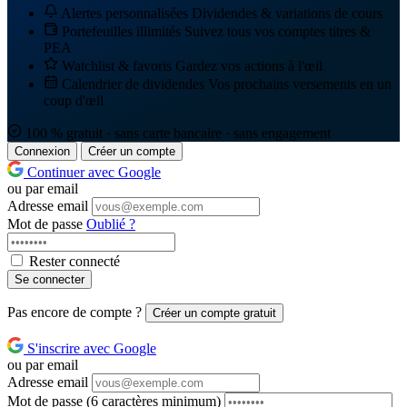
Alertes personnalisées
Dividendes & variations de cours
Portefeuilles illimités
Suivez tous vos comptes titres &
PEA
Watchlist & favoris
Gardez vos actions à l'œil
Calendrier de dividendes
Vos prochains versements en un
coup d'œil
100 % gratuit · sans carte bancaire · sans engagement
Connexion
Créer un compte
Continuer avec Google
ou par email
Adresse email
Mot de passe
Oublié ?
Rester connecté
Se connecter
Pas encore de compte ?
Créer un compte gratuit
S'inscrire avec Google
ou par email
Adresse email
Mot de passe
(6 caractères minimum)