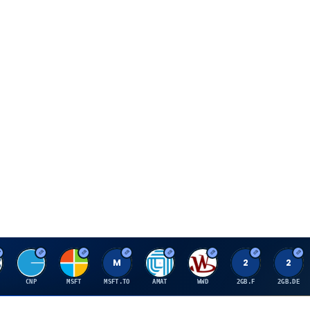
C
M
M
A
W
2
2
CNP
MSFT
MSFT.TO
AMAT
WWD
2GB.F
2GB.DE