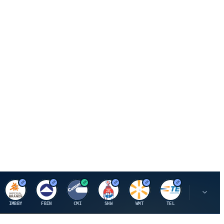
I
F
C
S
W
M
IMBBY
FBIN
CMI
SHW
WMT
TEL
MAU.PA