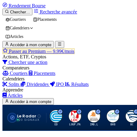
Rendement
Bourse
Recherche avancée
Chercher…
Courtiers
Placements
Calendriers
Articles
Accéder à mon compte
Passer au Premium —
9.99€/mois
Actions, ETF, Cryptos
Chercher une action
Comparateurs
Courtiers
Placements
Calendriers
Splits
Dividendes
IPO
Résultats
Apprendre
Articles
Accéder à mon compte
Le Radar
C
L
I
B
B
20 SIGNAUX
ED
LOUP.PA
IMB.L
BHB
BC