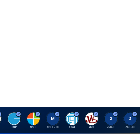
C
M
M
A
W
2
2
CNP
MSFT
MSFT.TO
AMAT
WWD
2GB.F
2GB.DE