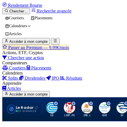
Rendement
Bourse
Recherche avancée
Chercher…
Courtiers
Placements
Calendriers
Articles
Accéder à mon compte
Passer au Premium —
9.99€/mois
Actions, ETF, Cryptos
Chercher une action
Comparateurs
Courtiers
Placements
Calendriers
Splits
Dividendes
IPO
Résultats
Apprendre
Articles
Accéder à mon compte
Le Radar
C
L
I
B
B
20 SIGNAUX
ED
LOUP.PA
IMB.L
BHB
BC