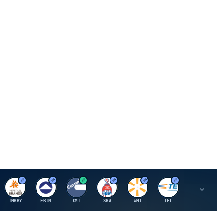
I
F
C
S
W
M
IMBBY
FBIN
CMI
SHW
WMT
TEL
MAU.PA