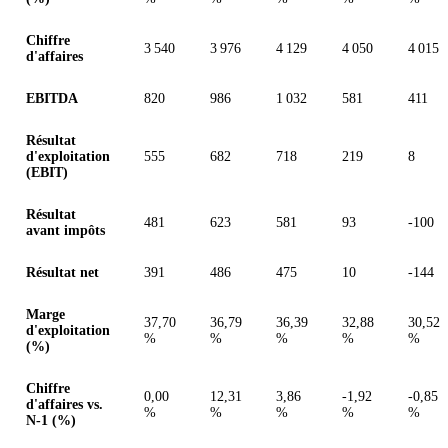
Chiffre
3 540
3 976
4 129
4 050
4 015
d'affaires
EBITDA
820
986
1 032
581
411
Résultat
d'exploitation
555
682
718
219
8
(EBIT)
Résultat
481
623
581
93
-100
avant impôts
Résultat net
391
486
475
10
-144
Marge
37,70
36,79
36,39
32,88
30,52
d'exploitation
%
%
%
%
%
(%)
Chiffre
0,00
12,31
3,86
-1,92
-0,85
d'affaires vs.
%
%
%
%
%
N-1 (%)