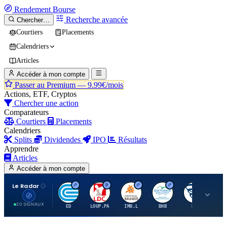
Rendement
Bourse
Recherche avancée
Chercher…
Courtiers
Placements
Calendriers
Articles
Accéder à mon compte
Passer au Premium —
9.99€/mois
Actions, ETF, Cryptos
Chercher une action
Comparateurs
Courtiers
Placements
Calendriers
Splits
Dividendes
IPO
Résultats
Apprendre
Articles
Accéder à mon compte
Le Radar
C
L
I
B
B
20 SIGNAUX
ED
LOUP.PA
IMB.L
BHB
BC
CN