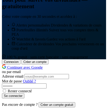
gratuitement
Créez votre compte en 30 secondes et accédez à :
Alertes personnalisées
Dividendes & variations de cours
Portefeuilles illimités
Suivez tous vos comptes titres &
PEA
Watchlist & favoris
Gardez vos actions à l'œil
Calendrier de dividendes
Vos prochains versements en un
coup d'œil
100 % gratuit · sans carte bancaire · sans engagement
Connexion
Créer un compte
Continuer avec Google
ou par email
Adresse email
Mot de passe
Oublié ?
Rester connecté
Se connecter
Pas encore de compte ?
Créer un compte gratuit