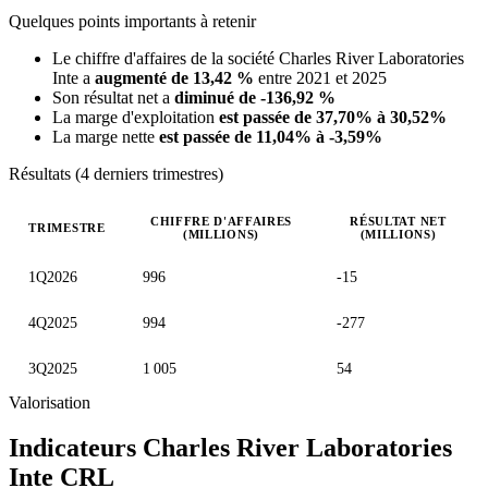
Quelques points importants à retenir
Le chiffre d'affaires de la société Charles River Laboratories
Inte a
augmenté de 13,42 %
entre 2021 et 2025
Son résultat net a
diminué de -136,92 %
La marge d'exploitation
est passée de 37,70% à 30,52%
La marge nette
est passée de 11,04% à -3,59%
Résultats (4 derniers trimestres)
CHIFFRE D'AFFAIRES
RÉSULTAT NET
TRIMESTRE
(MILLIONS)
(MILLIONS)
Valeurs trimestrielles en millions (dollar des États-Unis)
1Q2026
996
-15
4Q2025
994
-277
3Q2025
1 005
54
Valorisation
Indicateurs Charles River Laboratories
Inte
CRL