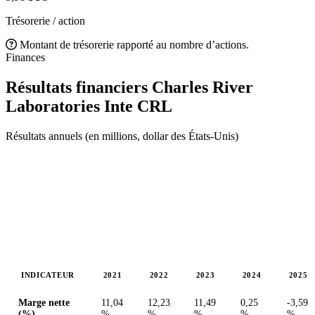
Trésorerie / action
Montant de trésorerie rapporté au nombre d’actions.
Finances
Résultats financiers Charles River
Laboratories Inte
CRL
Résultats annuels (en millions, dollar des États-Unis)
INDICATEUR
2021
2022
2023
2024
2025
Valeurs en millions (dollar des États-Unis)
Marge nette
11,04
12,23
11,49
0,25
-3,59
(%)
%
%
%
%
%