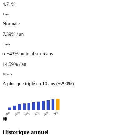
4.71%
1 an
Normale
7.39% / an
5 ans
≈ +43% au total sur 5 ans
14.59% / an
10 ans
A plus que triplé en 10 ans (+290%)
2016
2020
2024
2018
2022
2026
Historique annuel