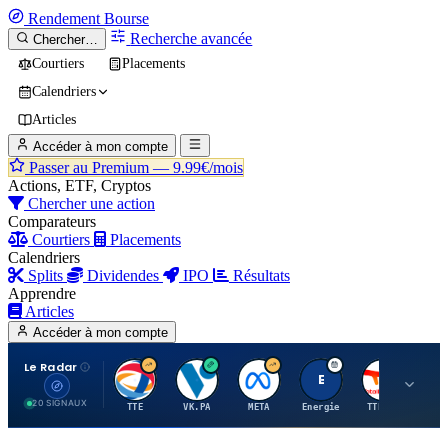
Rendement
Bourse
Recherche avancée
Chercher…
Courtiers
Placements
Calendriers
Articles
Accéder à mon compte
Passer au Premium —
9.99€/mois
Actions, ETF, Cryptos
Chercher une action
Comparateurs
Courtiers
Placements
Calendriers
Splits
Dividendes
IPO
Résultats
Apprendre
Articles
Accéder à mon compte
Le Radar
T
V
M
E
T
20 SIGNAUX
TTE
VK.PA
META
Energie
TTE.PA
RMS