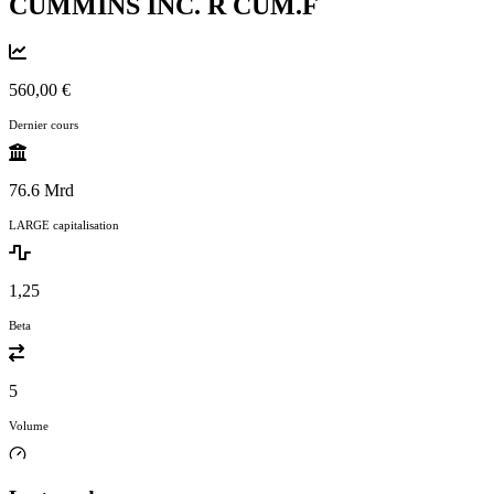
CUMMINS INC. R
CUM.F
560,00 €
Dernier cours
76.6 Mrd
LARGE capitalisation
1,25
Beta
5
Volume