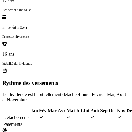
1.10%
Rendement annualisé
21 août 2026
Prochain dividende
16 ans
Stabilité du dividende
Rythme des versements
Le dividende est habituellement détaché
4 fois
: Février, Mai, Août
et Novembre.
Jan
Fév
Mar
Avr
Mai
Jui
Jui
Aoû
Sep
Oct
Nov
Dé
Détachements
Paiements