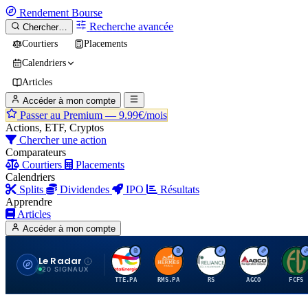
Rendement
Bourse
Recherche avancée
Chercher…
Courtiers
Placements
Calendriers
Articles
Accéder à mon compte
Passer au Premium —
9.99€/mois
Actions, ETF, Cryptos
Chercher une action
Comparateurs
Courtiers
Placements
Calendriers
Splits
Dividendes
IPO
Résultats
Apprendre
Articles
Accéder à mon compte
Le Radar
T
H
R
A
F
20 SIGNAUX
TTE.PA
RMS.PA
RS
AGCO
FCFS