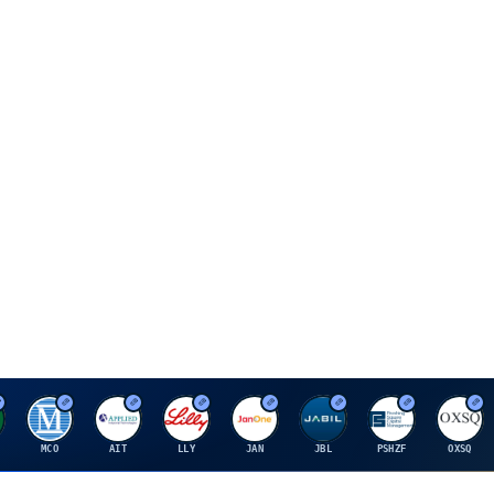
M
A
E
J
J
P
O
MCO
AIT
LLY
JAN
JBL
PSHZF
OXSQ