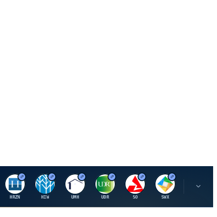
H
H
U
U
S
S
S
HRZN
HIW
UMH
UDR
SO
SWX
SIGI