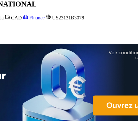
NATIONAL
da
CAD
Finance
US23131B3078