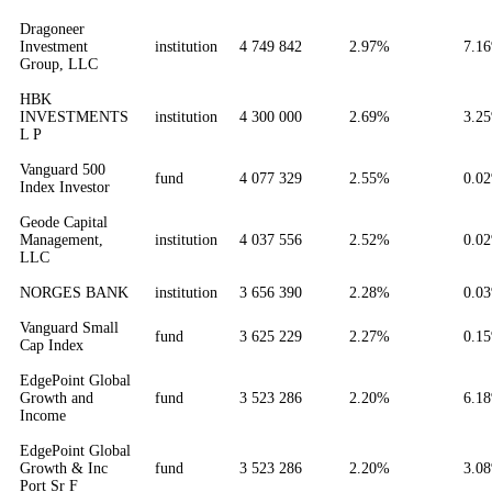
Dragoneer
Investment
institution
4 749 842
2.97%
7.1
Group, LLC
HBK
INVESTMENTS
institution
4 300 000
2.69%
3.2
L P
Vanguard 500
fund
4 077 329
2.55%
0.0
Index Investor
Geode Capital
Management,
institution
4 037 556
2.52%
0.0
LLC
NORGES BANK
institution
3 656 390
2.28%
0.0
Vanguard Small
fund
3 625 229
2.27%
0.1
Cap Index
EdgePoint Global
Growth and
fund
3 523 286
2.20%
6.1
Income
EdgePoint Global
Growth & Inc
fund
3 523 286
2.20%
3.0
Port Sr F