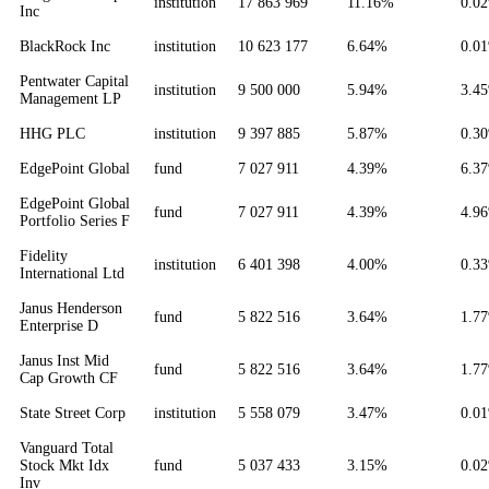
institution
17 863 969
11.16%
0.0
Inc
BlackRock Inc
institution
10 623 177
6.64%
0.0
Pentwater Capital
institution
9 500 000
5.94%
3.4
Management LP
HHG PLC
institution
9 397 885
5.87%
0.3
EdgePoint Global
fund
7 027 911
4.39%
6.3
EdgePoint Global
fund
7 027 911
4.39%
4.9
Portfolio Series F
Fidelity
institution
6 401 398
4.00%
0.3
International Ltd
Janus Henderson
fund
5 822 516
3.64%
1.7
Enterprise D
Janus Inst Mid
fund
5 822 516
3.64%
1.7
Cap Growth CF
State Street Corp
institution
5 558 079
3.47%
0.0
Vanguard Total
Stock Mkt Idx
fund
5 037 433
3.15%
0.0
Inv