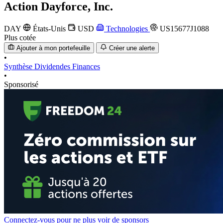
Action
Dayforce, Inc.
DAY
États-Unis
USD
Technologies
US15677J1088
Plus cotée
Ajouter à mon portefeuille
Créer une alerte
•
Synthèse
Dividendes
Finances
•
Sponsorisé
Connectez-vous pour ne plus voir de sponsors