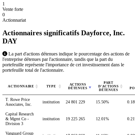
1
Vente forte
0
Actionnariat
Actionnaires significatifs Dayforce, Inc.
DAY
La part d'actions détenues indique le pourcentage des actions de
l'entreprise détenues par l'actionnaire, tandis que la part du
portefeuille représente l'importance de cet investissement dans le
portefeuille total de l'actionnaire.
PART
ACTIONS
ACTIONNAIRE
TYPE
D'ACTIONS
DÉTENUES
PO
DÉTENUES
T. Rowe Price
institution
24 801 229
15.50%
0.1
Associates, Inc.
Capital Research
& Mgmt Co -
institution
19 225 265
12.01%
0.2
Division 3
Vanguard Group