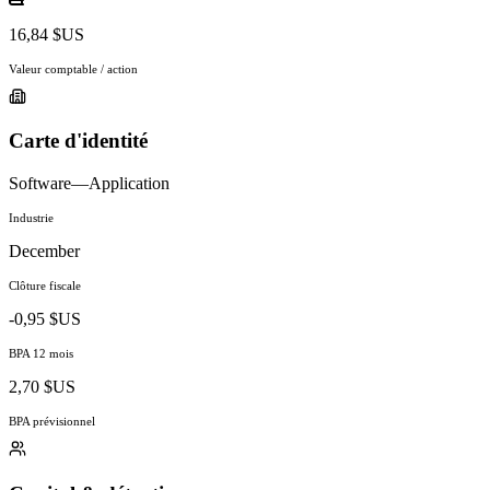
16,84 $US
Valeur comptable / action
Carte d'identité
Software—Application
Industrie
December
Clôture fiscale
-0,95 $US
BPA 12 mois
2,70 $US
BPA prévisionnel