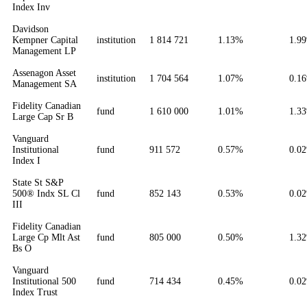
Index Inv
Davidson
Kempner Capital
institution
1 814 721
1.13%
1.9
Management LP
Assenagon Asset
institution
1 704 564
1.07%
0.1
Management SA
Fidelity Canadian
fund
1 610 000
1.01%
1.3
Large Cap Sr B
Vanguard
Institutional
fund
911 572
0.57%
0.0
Index I
State St S&P
500® Indx SL Cl
fund
852 143
0.53%
0.0
III
Fidelity Canadian
Large Cp Mlt Ast
fund
805 000
0.50%
1.3
Bs O
Vanguard
Institutional 500
fund
714 434
0.45%
0.0
Index Trust