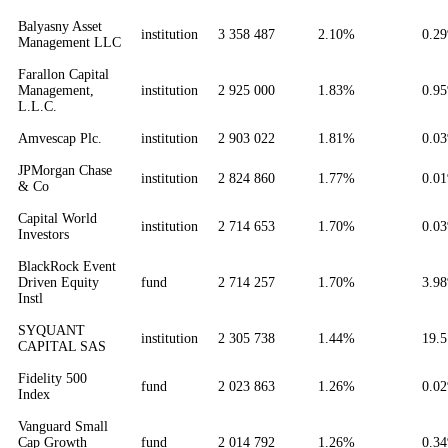
Balyasny Asset
institution
3 358 487
2.10%
0.2
Management LLC
Farallon Capital
Management,
institution
2 925 000
1.83%
0.9
L.L.C.
Amvescap Plc.
institution
2 903 022
1.81%
0.0
JPMorgan Chase
institution
2 824 860
1.77%
0.0
& Co
Capital World
institution
2 714 653
1.70%
0.0
Investors
BlackRock Event
Driven Equity
fund
2 714 257
1.70%
3.9
Instl
SYQUANT
institution
2 305 738
1.44%
19.
CAPITAL SAS
Fidelity 500
fund
2 023 863
1.26%
0.0
Index
Vanguard Small
Cap Growth
fund
2 014 792
1.26%
0.3