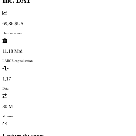
Inc.
DAY
69,86 $US
Dernier cours
11.18 Mrd
LARGE capitalisation
1,17
Beta
30 M
Volume
Lecture du cours