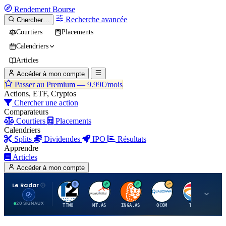
Rendement
Bourse
Recherche avancée
Chercher…
Courtiers
Placements
Calendriers
Articles
Accéder à mon compte
Passer au Premium —
9.99€/mois
Actions, ETF, Cryptos
Chercher une action
Comparateurs
Courtiers
Placements
Calendriers
Splits
Dividendes
IPO
Résultats
Apprendre
Articles
Accéder à mon compte
Le Radar
T
A
I
Q
T
20 SIGNAUX
TTWO
MT.AS
INGA.AS
QCOM
TTE
VK.