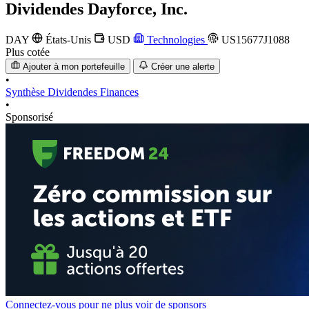
Dividendes
Dayforce, Inc.
DAY
États-Unis
USD
Technologies
US15677J1088
Plus cotée
Ajouter à mon portefeuille
Créer une alerte
•
Synthèse
Dividendes
Finances
•
Sponsorisé
Connectez-vous pour ne plus voir de sponsors