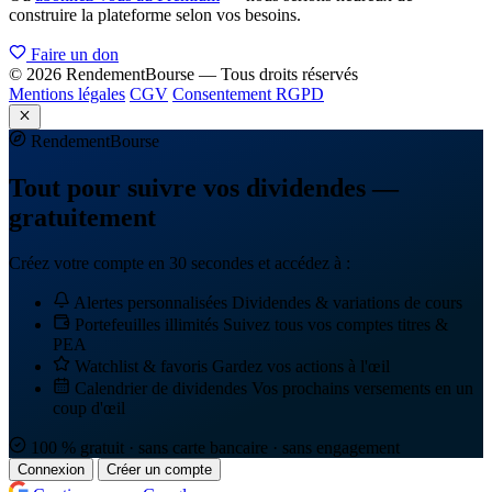
construire la plateforme selon vos besoins.
Faire un don
© 2026 RendementBourse — Tous droits réservés
Mentions légales
CGV
Consentement RGPD
Rendement
Bourse
Tout pour suivre vos dividendes —
gratuitement
Créez votre compte en 30 secondes et accédez à :
Alertes personnalisées
Dividendes & variations de cours
Portefeuilles illimités
Suivez tous vos comptes titres &
PEA
Watchlist & favoris
Gardez vos actions à l'œil
Calendrier de dividendes
Vos prochains versements en un
coup d'œil
100 % gratuit · sans carte bancaire · sans engagement
Connexion
Créer un compte