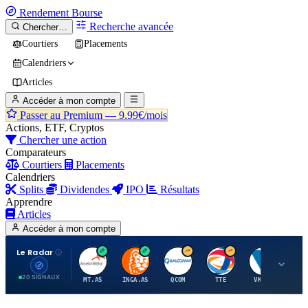
Rendement
Bourse
Recherche avancée
Chercher…
Courtiers
Placements
Calendriers
Articles
Accéder à mon compte
Passer au Premium —
9.99€/mois
Actions, ETF, Cryptos
Chercher une action
Comparateurs
Courtiers
Placements
Calendriers
Splits
Dividendes
IPO
Résultats
Apprendre
Articles
Accéder à mon compte
Le Radar
A
I
Q
T
V
20 SIGNAUX
MT.AS
INGA.AS
QCOM
TTE
VK.PA
ME