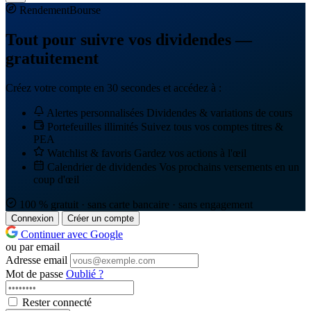
Rendement
Bourse
Tout pour suivre vos dividendes —
gratuitement
Créez votre compte en 30 secondes et accédez à :
Alertes personnalisées
Dividendes & variations de cours
Portefeuilles illimités
Suivez tous vos comptes titres &
PEA
Watchlist & favoris
Gardez vos actions à l'œil
Calendrier de dividendes
Vos prochains versements en un
coup d'œil
100 % gratuit · sans carte bancaire · sans engagement
Connexion
Créer un compte
Continuer avec Google
ou par email
Adresse email
Mot de passe
Oublié ?
Rester connecté