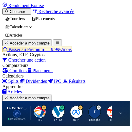
Rendement
Bourse
Recherche avancée
Chercher…
Courtiers
Placements
Calendriers
Articles
Accéder à mon compte
Passer au Premium —
9.99€/mois
Actions, ETF, Cryptos
Chercher une action
Comparateurs
Courtiers
Placements
Calendriers
Splits
Dividendes
IPO
Résultats
Apprendre
Articles
Accéder à mon compte
Le Radar
T
V
M
E
T
20 SIGNAUX
TTE
VK.PA
META
Energie
TTE.PA
RMS