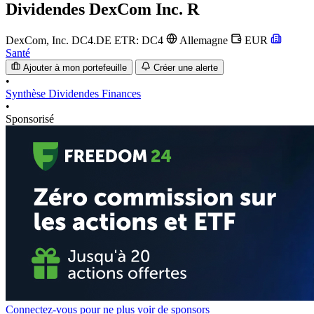
Dividendes
DexCom Inc. R
DexCom, Inc.
DC4.DE
ETR: DC4
Allemagne
EUR
Santé
Ajouter à mon portefeuille
Créer une alerte
•
Synthèse
Dividendes
Finances
•
Sponsorisé
Connectez-vous pour ne plus voir de sponsors