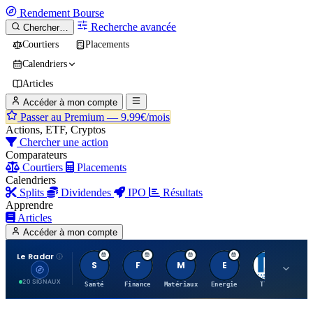
Rendement
Bourse
Recherche avancée
Chercher…
Courtiers
Placements
Calendriers
Articles
Accéder à mon compte
Passer au Premium —
9.99€/mois
Actions, ETF, Cryptos
Chercher une action
Comparateurs
Courtiers
Placements
Calendriers
Splits
Dividendes
IPO
Résultats
Apprendre
Articles
Accéder à mon compte
Le Radar
S
F
M
E
T
20 SIGNAUX
Santé
Finance
Matériaux
Energie
TTWO
MT.