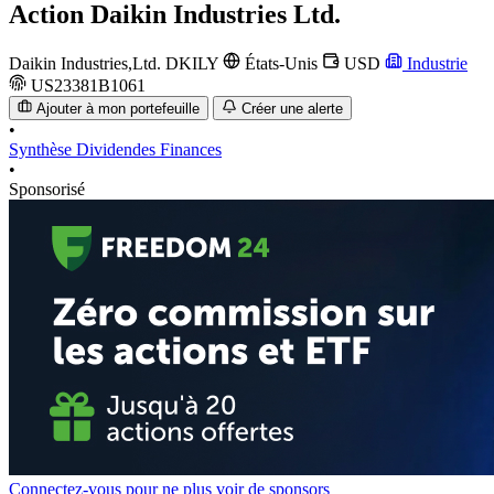
Action
Daikin Industries Ltd.
Daikin Industries,Ltd.
DKILY
États-Unis
USD
Industrie
US23381B1061
Ajouter à mon portefeuille
Créer une alerte
•
Synthèse
Dividendes
Finances
•
Sponsorisé
Connectez-vous pour ne plus voir de sponsors