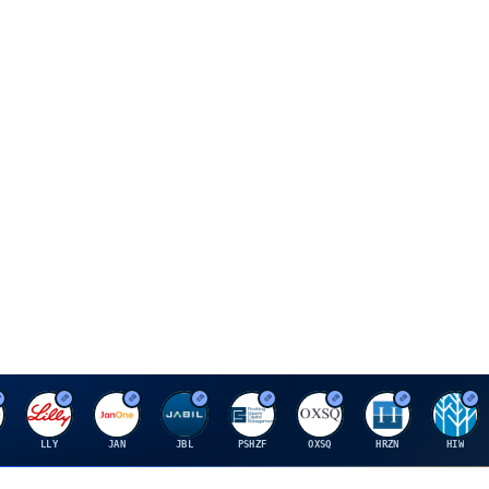
E
J
J
P
O
H
H
LLY
JAN
JBL
PSHZF
OXSQ
HRZN
HIW