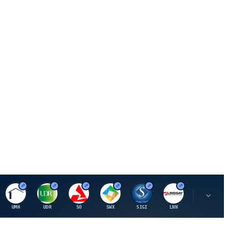
U
U
S
S
S
L
R
UMH
UDR
SO
SWX
SIGI
LNN
ROK