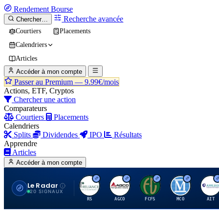
Rendement
Bourse
Recherche avancée
Chercher…
Courtiers
Placements
Calendriers
Articles
Accéder à mon compte
Passer au Premium —
9.99€/mois
Actions, ETF, Cryptos
Chercher une action
Comparateurs
Courtiers
Placements
Calendriers
Splits
Dividendes
IPO
Résultats
Apprendre
Articles
Accéder à mon compte
Le Radar
R
A
F
M
A
20 SIGNAUX
RS
AGCO
FCFS
MCO
AIT