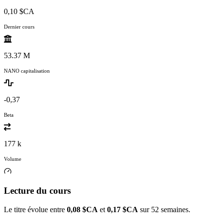
0,10 $CA
Dernier cours
53.37 M
NANO capitalisation
-0,37
Beta
177 k
Volume
Lecture du cours
Le titre évolue entre
0,08 $CA
et
0,17 $CA
sur 52 semaines.