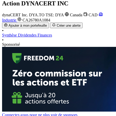
Action
DYNACERT INC
dynaCERT Inc.
DYA.TO
TSE: DYA
Canada
CAD
Industrie
CA26780A1084
Ajouter à mon portefeuille
Créer une alerte
•
Synthèse
Dividendes
Finances
•
Sponsorisé
Connectez-vous pour ne plus voir de sponsors