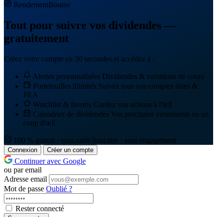
Rendement
Bourse
Tout pour suivre vos dividendes —
gratuitement
Créez votre compte en 30 secondes et accédez à :
Alertes personnalisées
Dividendes & variations de cours
Portefeuilles illimités
Suivez tous vos comptes titres &
PEA
Watchlist & favoris
Gardez vos actions à l'œil
Calendrier de dividendes
Vos prochains versements en un
coup d'œil
100 % gratuit · sans carte bancaire · sans engagement
Connexion
Créer un compte
Continuer avec Google
ou par email
Adresse email
Mot de passe
Oublié ?
Rester connecté