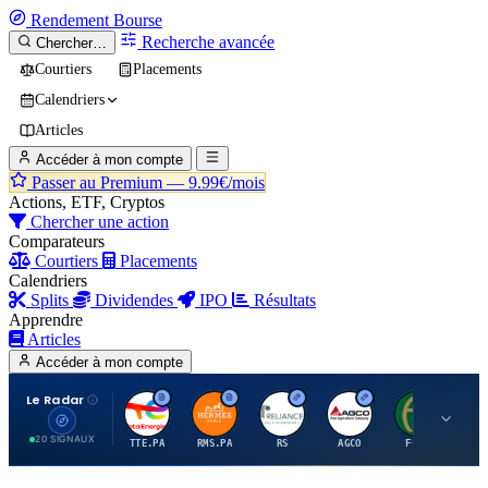
Rendement
Bourse
Recherche avancée
Chercher…
Courtiers
Placements
Calendriers
Articles
Accéder à mon compte
Passer au Premium —
9.99€/mois
Actions, ETF, Cryptos
Chercher une action
Comparateurs
Courtiers
Placements
Calendriers
Splits
Dividendes
IPO
Résultats
Apprendre
Articles
Accéder à mon compte
Le Radar
T
H
R
A
F
20 SIGNAUX
TTE.PA
RMS.PA
RS
AGCO
FCFS
MC