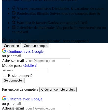
Alertes personnalisées
Dividendes & variations de cours
Portefeuilles illimités
Suivez tous vos comptes titres &
PEA
Watchlist & favoris
Gardez vos actions à l'œil
Calendrier de dividendes
Vos prochains versements en un
coup d'œil
100 % gratuit · sans carte bancaire · sans engagement
Connexion
Créer un compte
Continuer avec Google
ou par email
Adresse email
Mot de passe
Oublié ?
Rester connecté
Se connecter
Pas encore de compte ?
Créer un compte gratuit
S'inscrire avec Google
ou par email
Adresse email