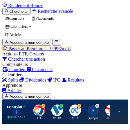
Rendement
Bourse
Recherche avancée
Chercher…
Courtiers
Placements
Calendriers
Articles
Accéder à mon compte
Passer au Premium —
9.99€/mois
Actions, ETF, Cryptos
Chercher une action
Comparateurs
Courtiers
Placements
Calendriers
Splits
Dividendes
IPO
Résultats
Apprendre
Articles
Accéder à mon compte
Le Radar
T
V
M
E
T
20 SIGNAUX
TTE
VK.PA
META
Energie
TTE.PA
RMS