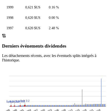
1999
0,621 $US
0.16 %
1998
0,620 $US
0.00 %
1997
0,620 $US
2.48 %
Derniers événements dividendes
Les détachements récents, avec les éventuels splits intégrés à
l'historique.
Split 3:2
Split 3:2
Split 2:1
Split 3:2