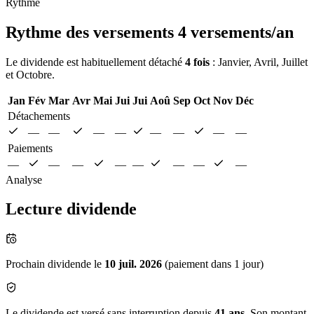
Rythme
Rythme des versements
4 versements/an
Le dividende est habituellement détaché
4 fois
: Janvier, Avril, Juillet
et Octobre.
Jan
Fév
Mar
Avr
Mai
Jui
Jui
Aoû
Sep
Oct
Nov
Déc
Détachements
—
—
—
—
—
—
—
—
Paiements
—
—
—
—
—
—
—
—
Analyse
Lecture dividende
Prochain dividende le
10 juil. 2026
(paiement dans 1 jour)
Le dividende est versé sans interruption depuis
41 ans
. Son montant