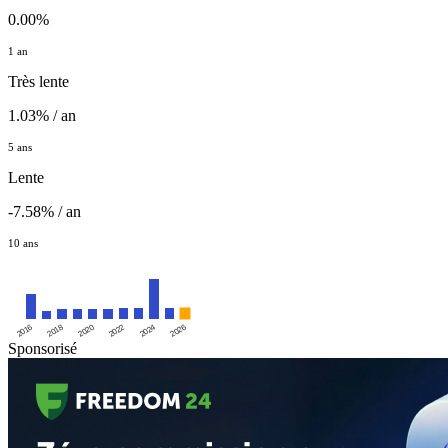
0.00%
1 an
Très lente
1.03% / an
5 ans
Lente
-7.58% / an
10 ans
2016
2020
2024
2018
2022
2026
Sponsorisé