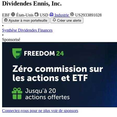
Dividendes
Ennis, Inc.
EBF
États-Unis
USD
Industrie
US2933891028
Ajouter à mon portefeuille
Créer une alerte
•
Synthèse
Dividendes
Finances
•
Sponsorisé
Connectez-vous pour ne plus voir de sponsors