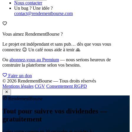
Nous contacter
Un bug ? Une idée ?
contact@rendementbourse.com
Vous aimez RendementBourse ?
Le projet est indépendant et sans pub… dès que vous vous
connectez 😉 Un café nous aide à tenir 🙏
Ou
abonnez-vous au Premium
— nous serions heureux de
construire la plateforme selon vos besoins.
Faire un don
© 2026 RendementBourse — Tous droits réservés
Mentions légales
CGV
Consentement RGPD
Rendement
Bourse
Tout pour suivre vos dividendes —
gratuitement
Créez votre compte en 30 secondes et accédez à :