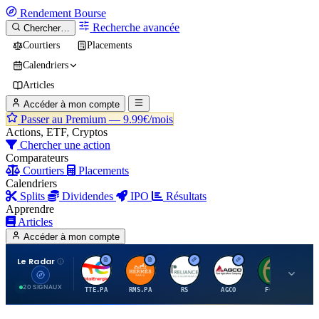
Rendement
Bourse
Recherche avancée
Chercher…
Courtiers
Placements
Calendriers
Articles
Accéder à mon compte
Passer au Premium —
9.99€/mois
Actions, ETF, Cryptos
Chercher une action
Comparateurs
Courtiers
Placements
Calendriers
Splits
Dividendes
IPO
Résultats
Apprendre
Articles
Accéder à mon compte
Le Radar
T
H
R
A
F
20 SIGNAUX
TTE.PA
RMS.PA
RS
AGCO
FCFS
MC