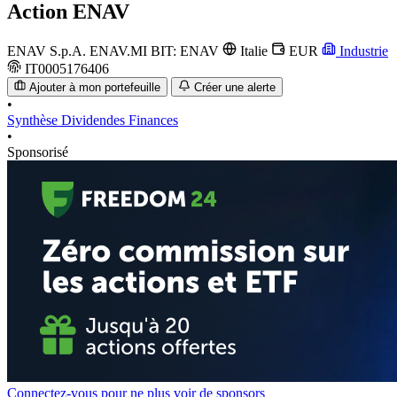
Action
ENAV
ENAV S.p.A.
ENAV.MI
BIT: ENAV
Italie
EUR
Industrie
IT0005176406
Ajouter à mon portefeuille
Créer une alerte
•
Synthèse
Dividendes
Finances
•
Sponsorisé
Connectez-vous pour ne plus voir de sponsors