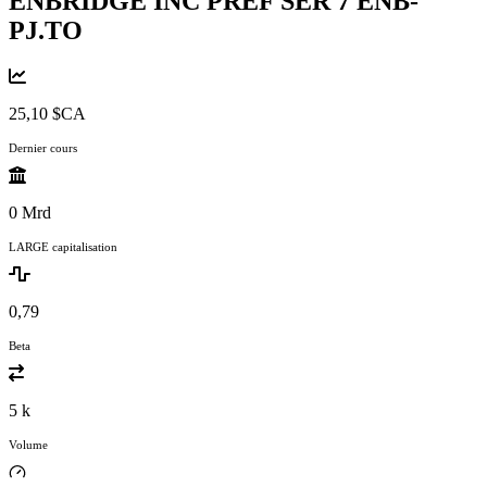
ENBRIDGE INC PREF SER 7
ENB-
PJ.TO
25,10 $CA
Dernier cours
0 Mrd
LARGE capitalisation
0,79
Beta
5 k
Volume