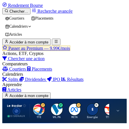
Rendement
Bourse
Recherche avancée
Chercher…
Courtiers
Placements
Calendriers
Articles
Accéder à mon compte
Passer au Premium —
9.99€/mois
Actions, ETF, Cryptos
Chercher une action
Comparateurs
Courtiers
Placements
Calendriers
Splits
Dividendes
IPO
Résultats
Apprendre
Articles
Accéder à mon compte
Le Radar
T
V
M
E
T
20 SIGNAUX
TTE
VK.PA
META
Energie
TTE.PA
RMS