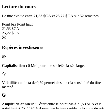
Lecture du cours
Le titre évolue entre
21,53 $CA
et
25,22 $CA
sur 52 semaines.
Point bas
Point haut
21,53 $CA
25,22 $CA
Repères investisseurs
Capitalisation :
0 Mrd pour une société classée large.
Volatilité :
un beta de 0,79 permet d'estimer la sensibilité du titre au
marché.
Amplitude annuelle :
l'écart entre le point bas à 21,53 $CA et le
point haut à 25,22 $CA donne une lecture rapide de la zone de prix