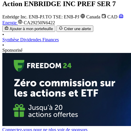
Action
ENBRIDGE INC PREF SER 7
Enbridge Inc.
ENB-PJ.TO
TSE: ENB-PJ
Canada
CAD
Energie
CA29250N6422
Ajouter à mon portefeuille
Créer une alerte
•
Synthèse
Dividendes
Finances
•
Sponsorisé
Connectez-vous pour ne plus voir de sponsors