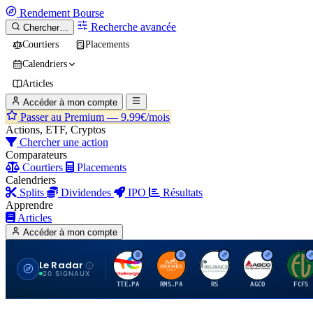
Rendement
Bourse
Recherche avancée
Chercher…
Courtiers
Placements
Calendriers
Articles
Accéder à mon compte
Passer au Premium —
9.99€/mois
Actions, ETF, Cryptos
Chercher une action
Comparateurs
Courtiers
Placements
Calendriers
Splits
Dividendes
IPO
Résultats
Apprendre
Articles
Accéder à mon compte
Le Radar
T
H
R
A
F
20 SIGNAUX
TTE.PA
RMS.PA
RS
AGCO
FCFS