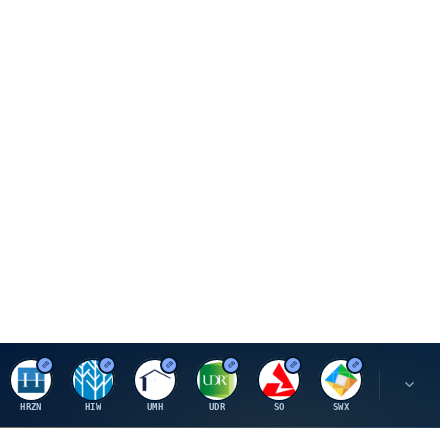
H
H
U
U
S
S
S
HRZN
HIW
UMH
UDR
SO
SWX
SIGI