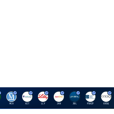
M
A
E
J
J
P
O
MCO
AIT
LLY
JAN
JBL
PSHZF
OXSQ