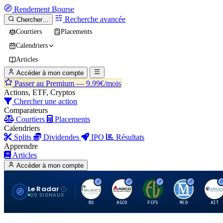
Rendement
Bourse
Recherche avancée
Chercher…
Courtiers
Placements
Calendriers
Articles
Accéder à mon compte
Passer au Premium —
9.99€/mois
Actions, ETF, Cryptos
Chercher une action
Comparateurs
Courtiers
Placements
Calendriers
Splits
Dividendes
IPO
Résultats
Apprendre
Articles
Accéder à mon compte
Le Radar
R
A
F
M
A
20 SIGNAUX
RS
AGCO
FCFS
MCO
AIT