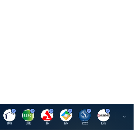
U
U
S
S
S
L
R
UMH
UDR
SO
SWX
SIGI
LNN
ROK