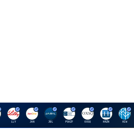
E
J
J
P
O
H
H
LLY
JAN
JBL
PSHZF
OXSQ
HRZN
HIW