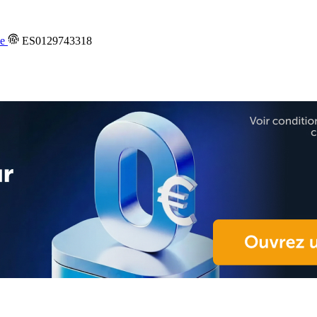
ie
ES0129743318