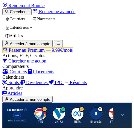
Rendement
Bourse
Recherche avancée
Chercher…
Courtiers
Placements
Calendriers
Articles
Accéder à mon compte
Passer au Premium —
9.99€/mois
Actions, ETF, Cryptos
Chercher une action
Comparateurs
Courtiers
Placements
Calendriers
Splits
Dividendes
IPO
Résultats
Apprendre
Articles
Accéder à mon compte
Le Radar
T
V
M
E
T
20 SIGNAUX
TTE
VK.PA
META
Energie
TTE.PA
RMS