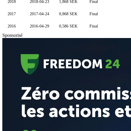
2018
2018-04-23
1,868 SEK
Final
2017
2017-04-24
0,868 SEK
Final
2016
2016-04-29
0,586 SEK
Final
Sponsorisé