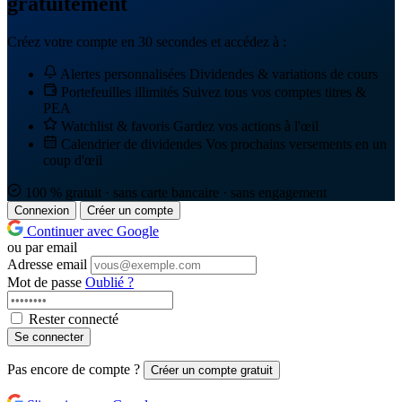
gratuitement
Créez votre compte en 30 secondes et accédez à :
Alertes personnalisées
Dividendes & variations de cours
Portefeuilles illimités
Suivez tous vos comptes titres &
PEA
Watchlist & favoris
Gardez vos actions à l'œil
Calendrier de dividendes
Vos prochains versements en un
coup d'œil
100 % gratuit · sans carte bancaire · sans engagement
Connexion
Créer un compte
Continuer avec Google
ou par email
Adresse email
Mot de passe
Oublié ?
Rester connecté
Se connecter
Pas encore de compte ?
Créer un compte gratuit