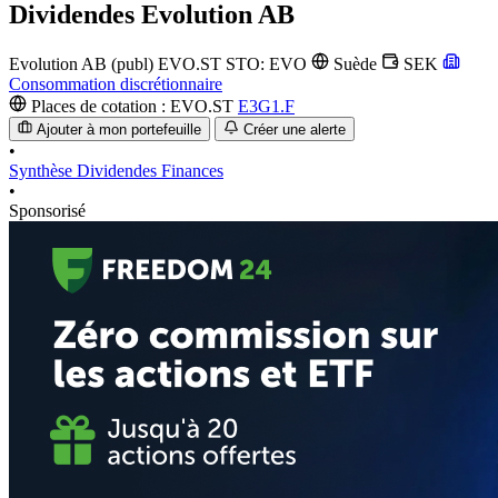
Dividendes
Evolution AB
Evolution AB (publ)
EVO.ST
STO: EVO
Suède
SEK
Consommation discrétionnaire
Places de cotation :
EVO.ST
E3G1.F
Ajouter à mon portefeuille
Créer une alerte
•
Synthèse
Dividendes
Finances
•
Sponsorisé