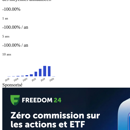
-100.00%
1 an
-100.00% / an
5 ans
-100.00% / an
10 ans
2016
2020
2024
2018
2022
2026
Sponsorisé