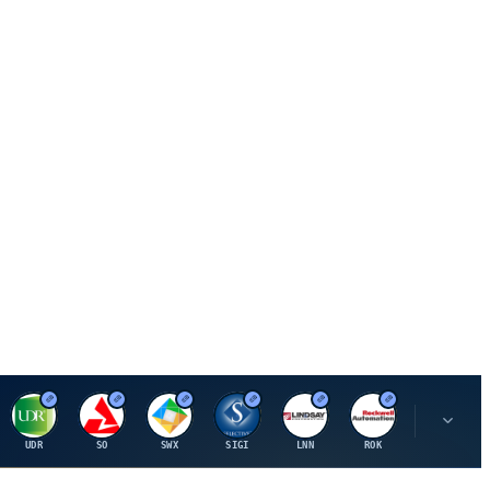
U
S
S
S
L
R
P
UDR
SO
SWX
SIGI
LNN
ROK
PSMT