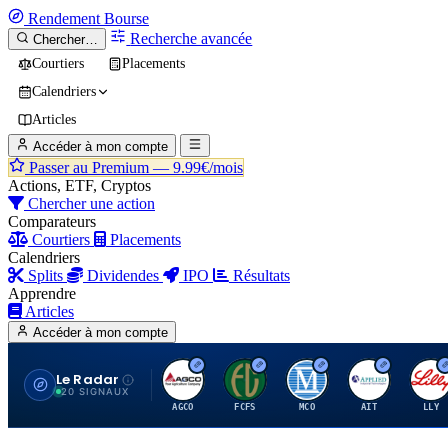
Rendement
Bourse
Recherche avancée
Chercher…
Courtiers
Placements
Calendriers
Articles
Accéder à mon compte
Passer au Premium —
9.99€/mois
Actions, ETF, Cryptos
Chercher une action
Comparateurs
Courtiers
Placements
Calendriers
Splits
Dividendes
IPO
Résultats
Apprendre
Articles
Accéder à mon compte
Le Radar
A
F
M
A
E
20 SIGNAUX
AGCO
FCFS
MCO
AIT
LLY