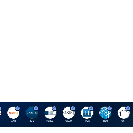
J
J
P
O
H
H
U
JAN
JBL
PSHZF
OXSQ
HRZN
HIW
UMH