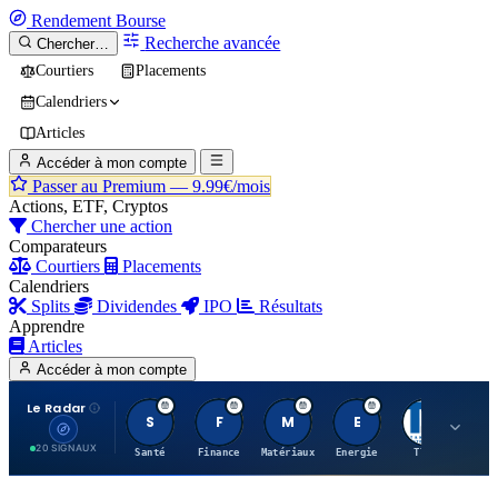
Rendement
Bourse
Recherche avancée
Chercher…
Courtiers
Placements
Calendriers
Articles
Accéder à mon compte
Passer au Premium —
9.99€/mois
Actions, ETF, Cryptos
Chercher une action
Comparateurs
Courtiers
Placements
Calendriers
Splits
Dividendes
IPO
Résultats
Apprendre
Articles
Accéder à mon compte
Le Radar
S
F
M
E
T
20 SIGNAUX
Santé
Finance
Matériaux
Energie
TTWO
MT.