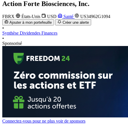
Action
Forte Biosciences, Inc.
FBRX
États-Unis
USD
Santé
US34962G1094
Ajouter à mon portefeuille
Créer une alerte
•
Synthèse
Dividendes
Finances
•
Sponsorisé
Connectez-vous pour ne plus voir de sponsors