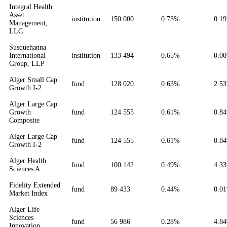
Integral Health
Asset
institution
150 000
0.73%
0.1
Management,
LLC
Susquehanna
International
institution
133 494
0.65%
0.0
Group, LLP
Alger Small Cap
fund
128 020
0.63%
2.5
Growth I-2
Alger Large Cap
Growth
fund
124 555
0.61%
0.8
Composite
Alger Large Cap
fund
124 555
0.61%
0.8
Growth I-2
Alger Health
fund
100 142
0.49%
4.3
Sciences A
Fidelity Extended
fund
89 433
0.44%
0.0
Market Index
Alger Life
Sciences
fund
56 986
0.28%
4.8
Innovation