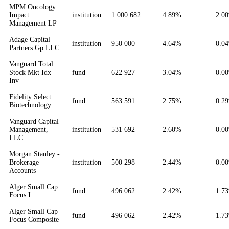
MPM Oncology
Impact
institution
1 000 682
4.89%
2.0
Management LP
Adage Capital
institution
950 000
4.64%
0.0
Partners Gp LLC
Vanguard Total
Stock Mkt Idx
fund
622 927
3.04%
0.0
Inv
Fidelity Select
fund
563 591
2.75%
0.2
Biotechnology
Vanguard Capital
Management,
institution
531 692
2.60%
0.0
LLC
Morgan Stanley -
Brokerage
institution
500 298
2.44%
0.0
Accounts
Alger Small Cap
fund
496 062
2.42%
1.7
Focus I
Alger Small Cap
fund
496 062
2.42%
1.7
Focus Composite