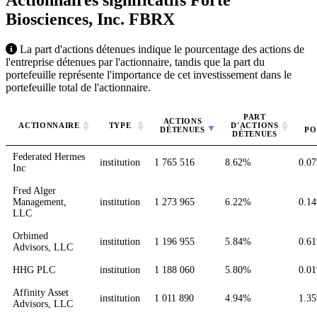
Actionnaires significatifs Forte
Biosciences, Inc.
FBRX
La part d'actions détenues indique le pourcentage des actions de
l'entreprise détenues par l'actionnaire, tandis que la part du
portefeuille représente l'importance de cet investissement dans le
portefeuille total de l'actionnaire.
PART
ACTIONS
ACTIONNAIRE
TYPE
D'ACTIONS
DÉTENUES
PO
DÉTENUES
Federated Hermes
institution
1 765 516
8.62%
0.0
Inc
Fred Alger
Management,
institution
1 273 965
6.22%
0.1
LLC
Orbimed
institution
1 196 955
5.84%
0.6
Advisors, LLC
HHG PLC
institution
1 188 060
5.80%
0.0
Affinity Asset
institution
1 011 890
4.94%
1.3
Advisors, LLC