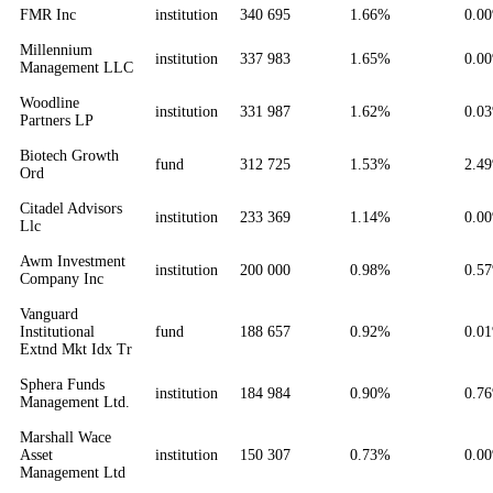
FMR Inc
institution
340 695
1.66%
0.0
Millennium
institution
337 983
1.65%
0.0
Management LLC
Woodline
institution
331 987
1.62%
0.0
Partners LP
Biotech Growth
fund
312 725
1.53%
2.4
Ord
Citadel Advisors
institution
233 369
1.14%
0.0
Llc
Awm Investment
institution
200 000
0.98%
0.5
Company Inc
Vanguard
Institutional
fund
188 657
0.92%
0.0
Extnd Mkt Idx Tr
Sphera Funds
institution
184 984
0.90%
0.7
Management Ltd.
Marshall Wace
Asset
institution
150 307
0.73%
0.0
Management Ltd