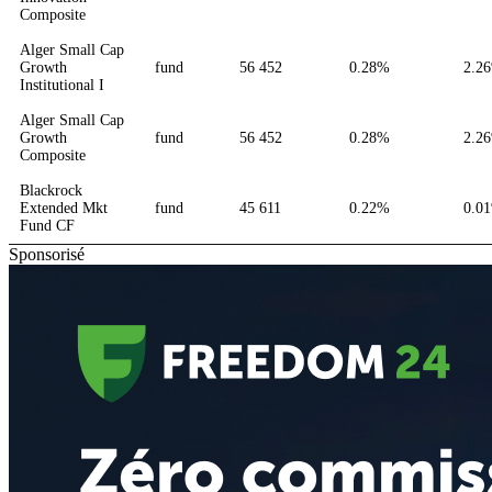
Composite
Alger Small Cap
Growth
fund
56 452
0.28%
2.2
Institutional I
Alger Small Cap
Growth
fund
56 452
0.28%
2.2
Composite
Blackrock
Extended Mkt
fund
45 611
0.22%
0.0
Fund CF
Sponsorisé