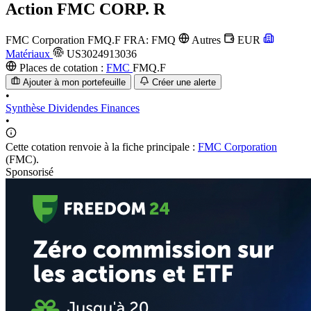
Action
FMC CORP. R
FMC Corporation
FMQ.F
FRA: FMQ
Autres
EUR
Matériaux
US3024913036
Places de cotation :
FMC
FMQ.F
Ajouter à mon portefeuille
Créer une alerte
•
Synthèse
Dividendes
Finances
•
Cette cotation renvoie à la fiche principale :
FMC Corporation
(FMC).
Sponsorisé