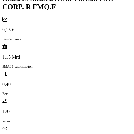
CORP. R
FMQ.F
9,15 €
Dernier cours
1.15 Mrd
SMALL capitalisation
0,40
Beta
170
Volume