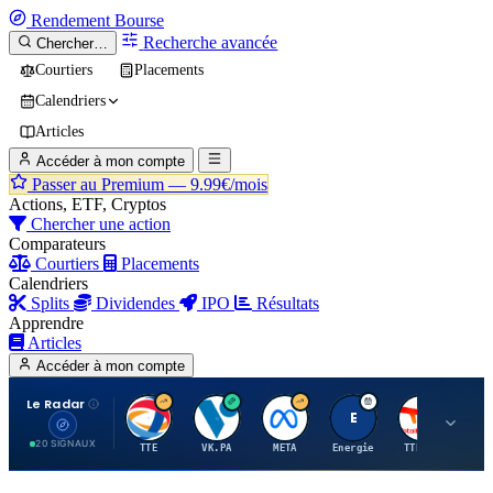
Rendement
Bourse
Recherche avancée
Chercher…
Courtiers
Placements
Calendriers
Articles
Accéder à mon compte
Passer au Premium —
9.99€/mois
Actions, ETF, Cryptos
Chercher une action
Comparateurs
Courtiers
Placements
Calendriers
Splits
Dividendes
IPO
Résultats
Apprendre
Articles
Accéder à mon compte
Le Radar
T
V
M
E
T
20 SIGNAUX
TTE
VK.PA
META
Energie
TTE.PA
RMS