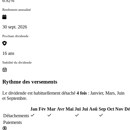
6.92%
Rendement annualisé
30 sept. 2026
Prochain dividende
16 ans
Stabilité du dividende
Rythme des versements
Le dividende est habituellement détaché
4 fois
: Janvier, Mars, Juin
et Septembre.
Jan
Fév
Mar
Avr
Mai
Jui
Jui
Aoû
Sep
Oct
Nov
Dé
Détachements
Paiements