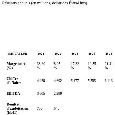
Résultats annuels (en millions, dollar des États-Unis)
INDICATEUR
2021
2022
2023
2024
2025
Valeurs en millions (dollar des États-Unis)
Marge nette
38,60
8,05
17,32
10,85
21,41
(%)
%
%
%
%
%
Chiffre
4 428
4 692
5 477
5 555
6 113
d'affaires
EBITDA
3 605
2 289
Résultat
d'exploitation
758
648
(EBIT)