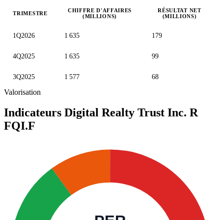
CHIFFRE D'AFFAIRES
RÉSULTAT NET
TRIMESTRE
(MILLIONS)
(MILLIONS)
Valeurs trimestrielles en millions (dollar des États-Unis)
1Q2026
1 635
179
4Q2025
1 635
99
3Q2025
1 577
68
Valorisation
Indicateurs Digital Realty Trust Inc. R
FQI.F