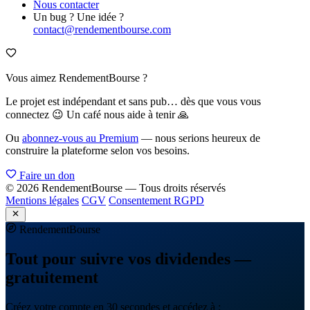
Nous contacter
Un bug ? Une idée ?
contact@rendementbourse.com
Vous aimez RendementBourse ?
Le projet est indépendant et sans pub… dès que vous vous
connectez 😉 Un café nous aide à tenir 🙏
Ou
abonnez-vous au Premium
— nous serions heureux de
construire la plateforme selon vos besoins.
Faire un don
© 2026 RendementBourse — Tous droits réservés
Mentions légales
CGV
Consentement RGPD
Rendement
Bourse
Tout pour suivre vos dividendes —
gratuitement
Créez votre compte en 30 secondes et accédez à :