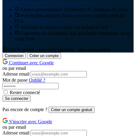
Alertes personnalisées
Dividendes & variations de cours
Portefeuilles illimités
Suivez tous vos comptes titres &
PEA
Watchlist & favoris
Gardez vos actions à l'œil
Calendrier de dividendes
Vos prochains versements en un
coup d'œil
100 % gratuit · sans carte bancaire · sans engagement
Connexion
Créer un compte
Continuer avec Google
ou par email
Adresse email
Mot de passe
Oublié ?
Rester connecté
Se connecter
Pas encore de compte ?
Créer un compte gratuit
S'inscrire avec Google
ou par email
Adresse email