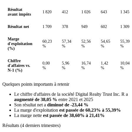
Résultat
1 820
412
1 026
643
1 345
avant impôts
Résultat net
1 709
378
949
602
1 309
Marge
60,23
57,34
52,56
54,65
55,39
d'exploitation
%
%
%
%
%
(%)
Chiffre
0,00
5,96
16,74
1,42
10,04
d'affaires vs.
%
%
%
%
%
N-1 (%)
Quelques points importants à retenir
Le chiffre d'affaires de la société Digital Realty Trust Inc. R a
augmenté de 38,05 %
entre 2021 et 2025
Son résultat net a
diminué de -23,44 %
La marge d'exploitation
est passée de 60,23% à 55,39%
La marge nette
est passée de 38,60% à 21,41%
Résultats (4 derniers trimestres)