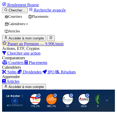
Rendement
Bourse
Recherche avancée
Chercher…
Courtiers
Placements
Calendriers
Articles
Accéder à mon compte
Passer au Premium —
9.99€/mois
Actions, ETF, Cryptos
Chercher une action
Comparateurs
Courtiers
Placements
Calendriers
Splits
Dividendes
IPO
Résultats
Apprendre
Articles
Accéder à mon compte
Le Radar
T
H
R
A
F
20 SIGNAUX
TTE.PA
RMS.PA
RS
AGCO
FCFS
MC