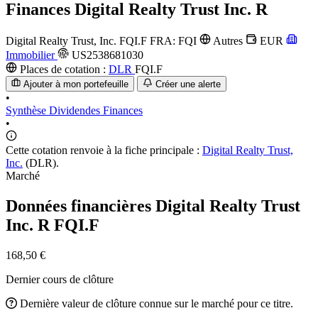
Finances
Digital Realty Trust Inc. R
Digital Realty Trust, Inc.
FQI.F
FRA: FQI
Autres
EUR
Immobilier
US2538681030
Places de cotation :
DLR
FQI.F
Ajouter à mon portefeuille
Créer une alerte
•
Synthèse
Dividendes
Finances
•
Cette cotation renvoie à la fiche principale :
Digital Realty Trust,
Inc.
(DLR).
Marché
Données financières Digital Realty Trust
Inc. R
FQI.F
168,50 €
Dernier cours de clôture
Dernière valeur de clôture connue sur le marché pour ce titre.