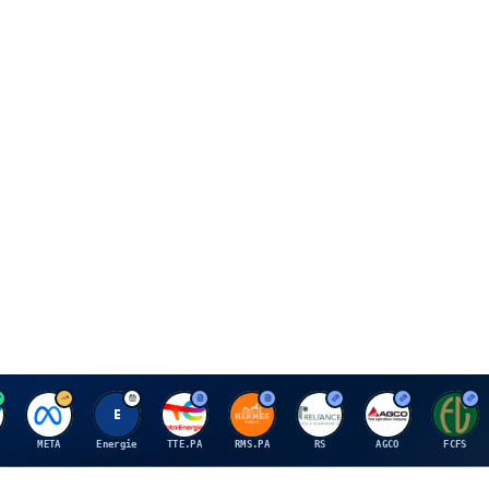
M
E
T
H
R
A
F
META
Energie
TTE.PA
RMS.PA
RS
AGCO
FCFS