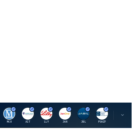
M
A
E
J
J
P
O
MCO
AIT
LLY
JAN
JBL
PSHZF
OXSQ