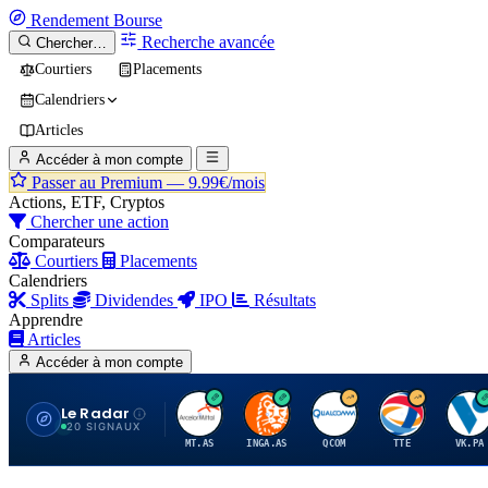
Rendement
Bourse
Recherche avancée
Chercher…
Courtiers
Placements
Calendriers
Articles
Accéder à mon compte
Passer au Premium —
9.99€/mois
Actions, ETF, Cryptos
Chercher une action
Comparateurs
Courtiers
Placements
Calendriers
Splits
Dividendes
IPO
Résultats
Apprendre
Articles
Accéder à mon compte
Le Radar
A
I
Q
T
V
20 SIGNAUX
MT.AS
INGA.AS
QCOM
TTE
VK.PA