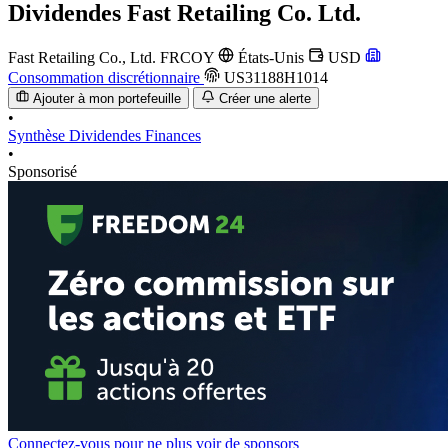
Dividendes
Fast Retailing Co. Ltd.
Fast Retailing Co., Ltd.
FRCOY
États-Unis
USD
Consommation discrétionnaire
US31188H1014
Ajouter à mon portefeuille
Créer une alerte
•
Synthèse
Dividendes
Finances
•
Sponsorisé
Connectez-vous pour ne plus voir de sponsors