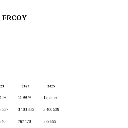
.
FRCOY
023
2024
2025
71 %
11,99 %
12,73 %
6 557
3 103 836
3 400 539
540
767 170
879 899