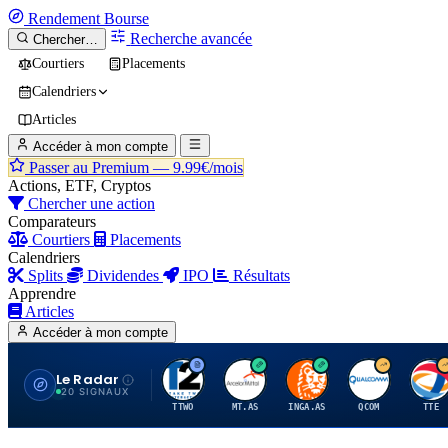
Rendement
Bourse
Recherche avancée
Chercher…
Courtiers
Placements
Calendriers
Articles
Accéder à mon compte
Passer au Premium —
9.99€/mois
Actions, ETF, Cryptos
Chercher une action
Comparateurs
Courtiers
Placements
Calendriers
Splits
Dividendes
IPO
Résultats
Apprendre
Articles
Accéder à mon compte
Le Radar
T
A
I
Q
T
20 SIGNAUX
TTWO
MT.AS
INGA.AS
QCOM
TTE