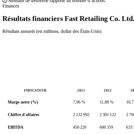
Montant de trésorerie rapporté au nombre d’actions.
Finances
Résultats financiers Fast Retailing Co. Ltd
Résultats annuels (en millions, dollar des États-Unis)
INDICATEUR
2021
2022
2
Valeurs en millions (dollar des États-Unis)
Marge nette (%)
7,96 %
11,88 %
10,
Chiffre d'affaires
2 132 992
2 301 122
2 76
EBITDA
450 220
600 359
633 