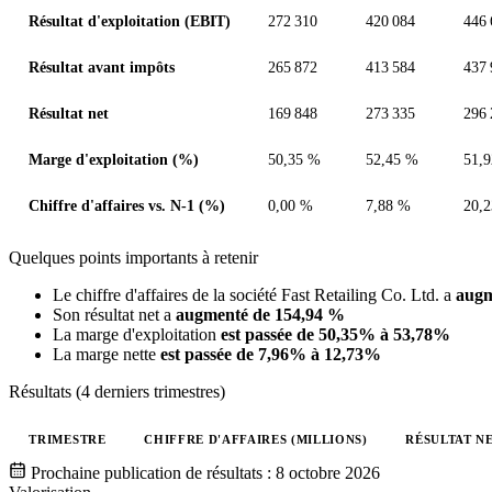
Résultat d'exploitation (EBIT)
272 310
420 084
446 
Résultat avant impôts
265 872
413 584
437 
Résultat net
169 848
273 335
296 
Marge d'exploitation (%)
50,35 %
52,45 %
51,
Chiffre d'affaires vs. N-1 (%)
0,00 %
7,88 %
20,
Quelques points importants à retenir
Le chiffre d'affaires de la société Fast Retailing Co. Ltd. a
augm
Son résultat net a
augmenté de 154,94 %
La marge d'exploitation
est passée de 50,35% à 53,78%
La marge nette
est passée de 7,96% à 12,73%
Résultats (4 derniers trimestres)
TRIMESTRE
CHIFFRE D'AFFAIRES (MILLIONS)
RÉSULTAT NE
Valeurs trimestrielles en millions (dollar des États-Unis)
Prochaine publication de résultats :
8 octobre 2026