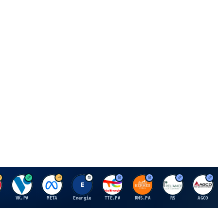
V
M
E
T
H
R
A
VK.PA
META
Energie
TTE.PA
RMS.PA
RS
AGCO