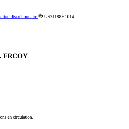
ion discrétionnaire
US31188H1014
d.
FRCOY
ons en circulation.