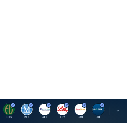
F
M
A
E
J
J
P
FCFS
MCO
AIT
LLY
JAN
JBL
PSHZF