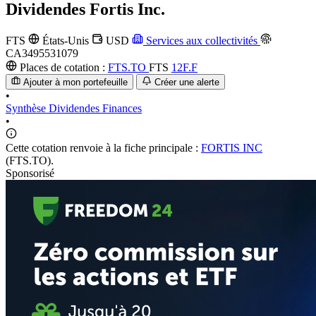
Dividendes
Fortis Inc.
FTS
États-Unis
USD
Services aux collectivités
CA3495531079
Places de cotation :
FTS.TO
FTS
12F.F
Ajouter à mon portefeuille
Créer une alerte
•
Synthèse
Dividendes
Finances
•
Cette cotation renvoie à la fiche principale :
FORTIS INC
(FTS.TO).
Sponsorisé