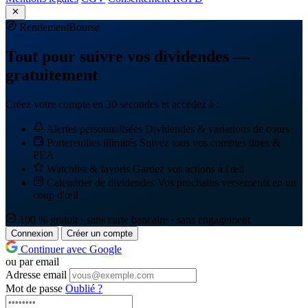
Rendement
Bourse
Tout pour suivre vos dividendes —
gratuitement
Créez votre compte en 30 secondes et accédez à :
Alertes personnalisées
Dividendes & variations de cours
Portefeuilles illimités
Suivez tous vos comptes titres &
PEA
Watchlist & favoris
Gardez vos actions à l'œil
Calendrier de dividendes
Vos prochains versements en un
coup d'œil
100 % gratuit · sans carte bancaire · sans engagement
Connexion
Créer un compte
Continuer avec Google
ou par email
Adresse email
Mot de passe
Oublié ?