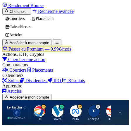
Rendement
Bourse
Recherche avancée
Chercher…
Courtiers
Placements
Calendriers
Articles
Accéder à mon compte
Passer au Premium —
9.99€/mois
Actions, ETF, Cryptos
Chercher une action
Comparateurs
Courtiers
Placements
Calendriers
Splits
Dividendes
IPO
Résultats
Apprendre
Articles
Accéder à mon compte
Le Radar
T
V
M
E
T
20 SIGNAUX
TTE
VK.PA
META
Energie
TTE.PA
RMS