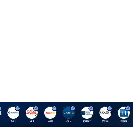
A
E
J
J
P
O
H
AIT
LLY
JAN
JBL
PSHZF
OXSQ
HRZN