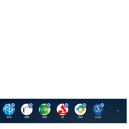
H
U
U
S
S
S
L
HIW
UMH
UDR
SO
SWX
SIGI
LNN