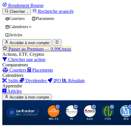
Rendement
Bourse
Recherche avancée
Chercher…
Courtiers
Placements
Calendriers
Articles
Accéder à mon compte
Passer au Premium —
9.99€/mois
Actions, ETF, Cryptos
Chercher une action
Comparateurs
Courtiers
Placements
Calendriers
Splits
Dividendes
IPO
Résultats
Apprendre
Articles
Accéder à mon compte
Le Radar
H
R
A
F
M
20 SIGNAUX
RMS.PA
RS
AGCO
FCFS
MCO