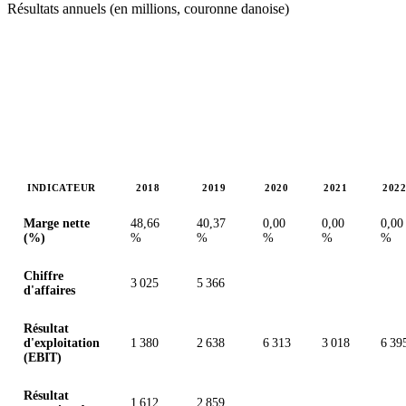
Résultats annuels (en millions, couronne danoise)
INDICATEUR
2018
2019
2020
2021
202
Valeurs en millions (couronne danoise)
Marge nette
48,66
40,37
0,00
0,00
0,00
(%)
%
%
%
%
%
Chiffre
3 025
5 366
d'affaires
Résultat
d'exploitation
1 380
2 638
6 313
3 018
6 39
(EBIT)
Résultat
1 612
2 859