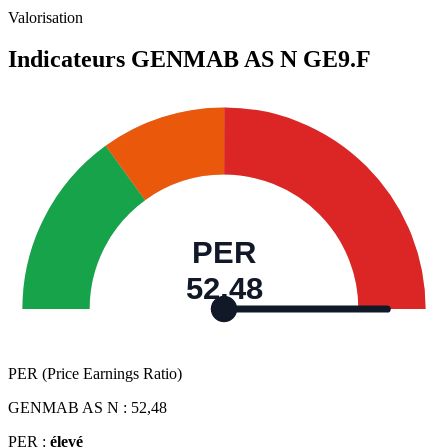
Valeurs trimestrielles en millions (couronne danoise)
Valorisation
Indicateurs GENMAB AS N
GE9.F
PER
52,48
PER (Price Earnings Ratio)
GENMAB AS N :
52,48
PER :
élevé