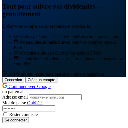
Tout pour suivre vos dividendes —
gratuitement
Créez votre compte en 30 secondes et accédez à :
Alertes personnalisées
Dividendes & variations de cours
Portefeuilles illimités
Suivez tous vos comptes titres &
PEA
Watchlist & favoris
Gardez vos actions à l'œil
Calendrier de dividendes
Vos prochains versements en un
coup d'œil
100 % gratuit · sans carte bancaire · sans engagement
Connexion
Créer un compte
Continuer avec Google
ou par email
Adresse email
Mot de passe
Oublié ?
Rester connecté
Se connecter