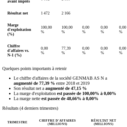
avant impôts
Résultat net
1 472
2 166
Marge
100,00
100,00
0,00
0,00
0,00
d'exploitation
%
%
%
%
%
(%)
Chiffre
0,00
77,39
0,00
0,00
0,00
d'affaires vs.
%
%
%
%
%
N-1 (%)
Quelques points importants à retenir
Le chiffre d'affaires de la société GENMAB AS N a
augmenté de 77,39 %
entre 2018 et 2019
Son résultat net a
augmenté de 47,15 %
La marge d'exploitation
est passée de 100,00% à 0,00%
La marge nette
est passée de 48,66% à 0,00%
Résultats (4 derniers trimestres)
CHIFFRE D'AFFAIRES
RÉSULTAT NET
TRIMESTRE
(MILLIONS)
(MILLIONS)